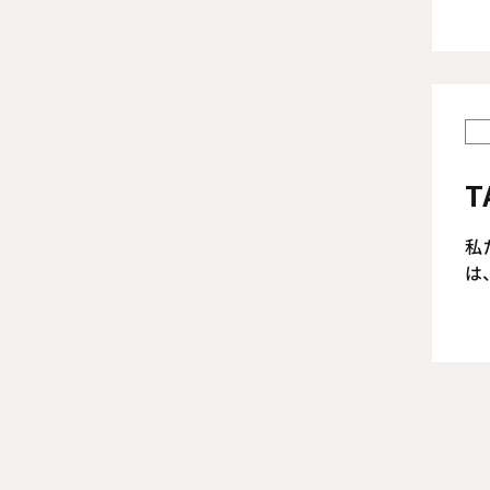
T
私
は