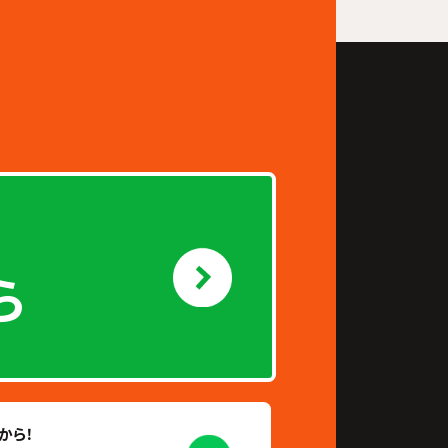
ら
から！