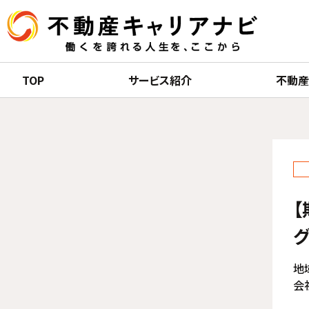
TOP
サービス紹介
不動
【
グ
地
会