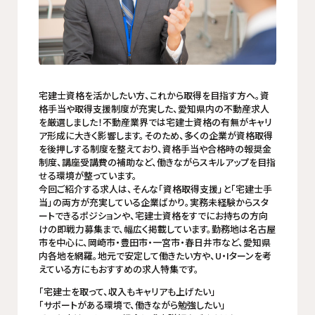
宅建士資格を活かしたい方、これから取得を目指す方へ――。資
格手当や取得支援制度が充実した、愛知県内の不動産求人
を厳選しました！不動産業界では宅建士資格の有無がキャリ
ア形成に大きく影響します。そのため、多くの企業が資格取得
を後押しする制度を整えており、資格手当や合格時の報奨金
制度、講座受講費の補助など、働きながらスキルアップを目指
せる環境が整っています。
今回ご紹介する求人は、そんな「資格取得支援」と「宅建士手
当」の両方が充実している企業ばかり。実務未経験からスタ
ートできるポジションや、宅建士資格をすでにお持ちの方向
けの即戦力募集まで、幅広く掲載しています。勤務地は名古屋
市を中心に、岡崎市・豊田市・一宮市・春日井市など、愛知県
内各地を網羅。地元で安定して働きたい方や、U・Iターンを考
えている方にもおすすめの求人特集です。
「宅建士を取って、収入もキャリアも上げたい」
「サポートがある環境で、働きながら勉強したい」