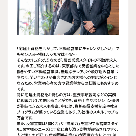
「宅建士資格を活かして、不動産営業にチャレンジしたい」「で
も飛び込みや厳しいノルマは不安…」
そんな方にぴったりなのが、反響営業スタイルの不動産求人
です。今回ご紹介するのは、東京都内で反響営業を中心とした
働きやすい不動産営業職。無理なテレアポや飛び込み営業は
少なく、問い合わせや来店されたお客様への対応がメインと
なるため、営業初心者の方や異業種からの転職にもおすすめ
です。
特に宅建士資格をお持ちの方は、重要事項説明などの実務
に即戦力として関わることができ、資格手当やポジション優遇
が期待できる求人も豊富。中には、資格取得支援制度や教育
プログラムが整っている企業もあり、入社後のスキルアップも
万全です。
また、反響営業は「聞く力」や「提案力」を重視する営業スタイ
ル。お客様のニーズに丁寧に寄り添う姿勢が評価されやすく、
人と話すのが好き・信頼関係を築くのが得意な方にとっては