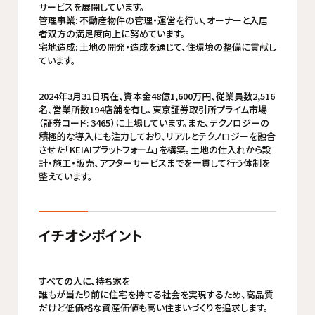
サービスを展開しています。 ​ ​
管理事業: 不動産物件の管理・運営を行い、オーナーと入居
者双方の満足度向上に努めています。 ​ ​
宅地造成: 土地の開発・造成を通じて、住環境の整備に貢献し
ています。 ​ ​
2024年3月31日現在、資本金48億1,600万円、従業員数2,516
名、営業所数194店舗を有し、東京証券取引所プライム市場
（証券コード: 3465）に上場しています。また、テクノロジーの
積極的な導入にも注力しており、リアルとテクノロジーを融合
させた「KEIAIプラットフォーム」を構築。​土地の仕入れから設
計・施工・販売、アフターサービスまでを一貫して行う体制を
整えています。
イチオシポイント
すべての人に、持ち家を
誰もが当たり前に住宅を持てる社会を実現するため、高品質
だけど低価格な資産価値も高い住まいづくりを追求します。