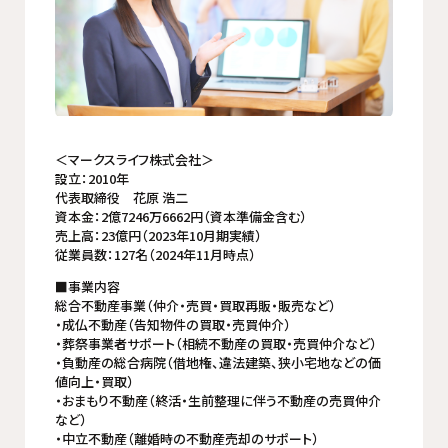
＜マークスライフ株式会社＞
設立：2010年
代表取締役 花原 浩二
資本金：2億7246万6662円（資本準備金含む）
売上高：23億円（2023年10月期実績）
従業員数：127名（2024年11月時点）
■事業内容
総合不動産事業（仲介・売買・買取再販・販売など）
・成仏不動産（告知物件の買取・売買仲介）
・葬祭事業者サポート（相続不動産の買取・売買仲介など）
・負動産の総合病院（借地権、違法建築、狭小宅地などの価
値向上・買取）
・おまもり不動産（終活・生前整理に伴う不動産の売買仲介
など）
・中立不動産（離婚時の不動産売却のサポート）