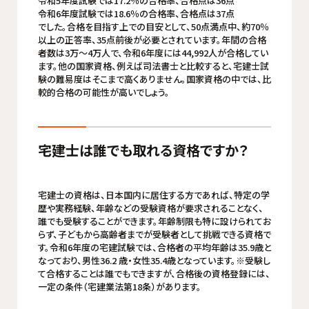
令和5年度試験では17.2％の合格率、合格点は36点
令和6年度試験では18.6％の合格率、合格点は37点
でした。合格を目指す上での目安として、50点満点中、約70％
以上の正答率、35点前後が必要とされています。年間の合格
者数は3万～4万人で、令和6年度には44,992人が合格してい
ます。他の国家資格、例えば司法書士と比較すると、宅建士試
験の難易度はそこまで高くありません。国家資格の中では、比
較的合格の可能性が高いでしょう。
宅建士は誰でも取れる資格ですか？
宅建士の資格は、日本国内に居住する方であれば、特定の学
歴や実務経験、年齢などの受験資格が要求されることなく、
誰でも受験することができます。年齢制限も特に設けられてお
らず、子どもから高齢者までが受験者として挑戦できる資格で
す。令和6年度の宅建試験では、合格者の平均年齢は35.9歳と
なっており、男性36.2 歳・女性35.4歳となっています。※受験し
て合格することは誰でもできますが、合格後の資格登録には、
一定の条件（宅建業法第18条）があります。