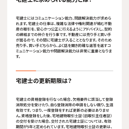
宅建士にはコミュニケーション能力、問題解決能力が求めら
れます。宅建士の仕事は、複雑な法律や権利関連が絡む不動
産の取引を、安心かつ公正に行えるようにアドバイスし、契約
の締結までの仲介を行う事です。不動産には売り手と買い手
が居るので、その間に宅建士が入ることとなります。そのため
売り手、買い手どちらから、よく話を聞き的確な返答を返すコ
ミュニケーション能力や問題解決能力は非常に重要となりま
す。
宅建士の更新期限は？
宅建士の資格登録を行なった場合、欠格要件に該当して登録
消除処分を受けたり、自ら登録消除の申請をしない限り、生涯
有効です。つまり、一度登録をすれば更新の必要はありませ
ん。資格登録をした後、宅地建物取引士証（旧取引主任者証）
の交付を受けた場合、交付された宅建士証については、有効
期間が5年と定められています。宅地建物取引士証の更新は、