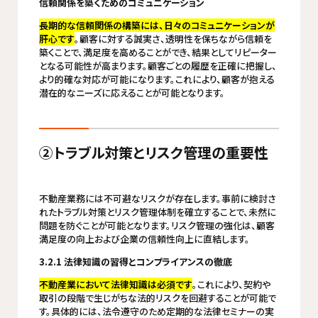
信頼関係を築くためのコミュニケーション
長期的な信頼関係の構築には、日々のコミュニケーションが
肝心です
。顧客に対する誠実さ、透明性を保ちながら信頼を
築くことで、満足度を高めることができ、結果としてリピーター
となる可能性が高まります。顧客ごとの履歴を正確に把握し、
より的確な対応が可能になります。これにより、顧客が抱える
潜在的なニーズに応えることが可能となります。
②トラブル対策とリスク管理の重要性
不動産業務には不可避なリスクが存在します。事前に検討さ
れたトラブル対策とリスク管理体制を確立することで、未然に
問題を防ぐことが可能となります。リスク管理の強化は、顧客
満足度の向上および企業の信頼性向上に直結します。
3.2.1 法律知識の習得とコンプライアンスの徹底
不動産業において法律知識は必須です
。これにより、契約や
取引の段階で生じがちな法的リスクを回避することが可能で
す。具体的には、法令遵守のため定期的な法律セミナーの実