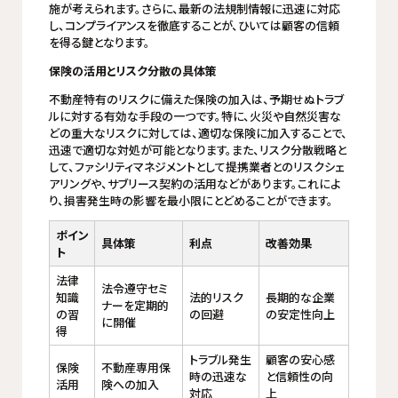
施が考えられます。さらに、最新の法規制情報に迅速に対応
し、コンプライアンスを徹底することが、ひいては顧客の信頼
を得る鍵となります。
保険の活用とリスク分散の具体策
不動産特有のリスクに備えた保険の加入は、予期せぬトラブ
ルに対する有効な手段の一つです。特に、火災や自然災害な
どの重大なリスクに対しては、適切な保険に加入することで、
迅速で適切な対処が可能となります。また、リスク分散戦略と
して、ファシリティマネジメントとして提携業者とのリスクシェ
アリングや、サブリース契約の活用などがあります。これによ
り、損害発生時の影響を最小限にとどめることができます。
ポイン
具体策
利点
改善効果
ト
法律
法令遵守セミ
知識
法的リスク
長期的な企業
ナーを定期的
の習
の回避
の安定性向上
に開催
得
トラブル発生
顧客の安心感
保険
不動産専用保
時の迅速な
と信頼性の向
活用
険への加入
対応
上