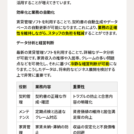
活用することが増えてきています。
効率化と業務の自動化
賃貸管理ソフトを利用することで、契約書の自動生成やデータ
ベースの自動更新が可能になります。これにより、
業務の正確
性を維持しながら、スタッフの負担を軽減
することができます。
データ分析と経営判断
最新の賃貸管理ソフトを利用することで、詳細なデータ分析
が可能です。家賃収入の推移や入居率、クレームの多い問題
点などを可視化し、それに基づく
冷静な経営判断が可能
にな
ります。こうしたデータは、将来的なビジネス展開を検討する
上で非常に重要です。
役割
業務内容
重要性
契約管
契約書の正確な作
トラブルの防止と合意内
理
成・確認
容の明確化
メンテ
定期点検と迅速な
資産価値の維持と居住満
ナンス
クレーム対応
足度の向上
家賃管
家賃未納・滞納の防
収益の安定化と不良債権
理
止
の回避