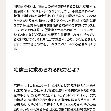
宅地建物取引士、宅建士の資格を取得することは、就職や転
職活動においては有利になります。しかし、不動産業界への
就職・転職では宅建士が必ずしも必須の資格となっていない
ケースがあります。持っているとアピール材料として有利に働
きますが、企業が候補者を評価する際資格の有無にプラスし
て、これまでの経験、志望動機や仕事への熱意、コミュニケー
ション能力などの基本的な要素が重要視されます。持ってい
るだけではなく、それを活かす方法や、どのような価値をもた
らすことができるのかをしっかりとアピールする必要がありま
す。
宅建士に求められる能力とは？
宅建士にはコミュニケーション能力、問題解決能力が求めら
れます。宅建士の仕事は、複雑な法律や権利関連が絡む不動
産の取引を、安心かつ公正に行えるようにアドバイスし、契約
の締結までの仲介を行う事です。不動産には売り手と買い手
が居るので、その間に宅建士が入ることとなります。そのため
売り手、買い手どちらから、よく話を聞き的確な返答を返すコ