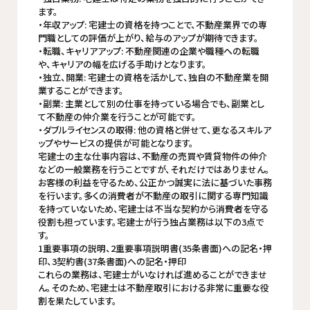
ます。
・年収アップ: 宅建士の資格を持つことで、不動産業界での専
門職としての評価が上がり、給与のアップが期待できます。
・転職、キャリアアップ: 不動産関連の企業や職種への転職
や、キャリアの幅を広げる手助けとなります。
・独立、開業: 宅建士の資格を活かして、独自の不動産業を開
業することができます。
・副業: 主業として別の仕事を持っている場合でも、副業とし
て不動産の仲介業を行うことが可能です。
・ダブルライセンスの取得: 他の資格と併せて、更なるスキルア
ップやサービスの提供が可能となります。
宅建士の主な仕事内容は、不動産の売買や賃貸物件の仲介
などの一般業務を行うことですが、それだけではありません。
お客様の利益を守るため、公正かつ誠実に法に基づいた事務
を行います。多くの消費者が不動産の取引に関する専門知識
を持っていないため、宅建士は不当な契約から消費者を守る
役割も担っています。宅建士が行う独占業務は以下の3点で
す。
1重要事項の説明、2重要事項説明書(35条書面)への記名・押
印、3契約書(37条書面)への記名・押印
これらの業務は、宅建士がいなければ進めることができませ
ん。そのため、宅建士は不動産取引における非常に重要な役
割を果たしています。