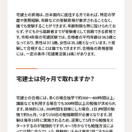
宅建士の資格は、日本国内に居住する方であれば、特定の学
歴や実務経験、年齢などの受験資格が要求されることなく、
誰でも受験することができます。年齢制限も特に設けられてお
らず、子どもから高齢者までが受験者として挑戦できる資格で
す。令和4年度の宅建試験では、合格者の平均年齢は36.5歳と
なっており、男性は37.3歳、女性は35.2歳となっています。※受
験して合格することは誰でもできますが、合格後の資格登録
には、一定の条件（宅建業法第18条）があります。
宅建士は何ヶ月で取れますか？
宅建士の合格には、多くの場合独学で約300〜400時間以上、
講座などを利用する場合でも300時間以上の勉強が求められ
ます。具体的には、300時間を目標にした場合、1日2時間の勉
強で約5ヵ月、つまり150日の勉強期間が必要となります。試
験は毎年10月に実施されるため、逆算して5月から勉強をス
タートするのが理想的ですが、6～7月からでも勉強方法によ
っては間に合うでしょう。受験申し込みは毎年7月ごろから受