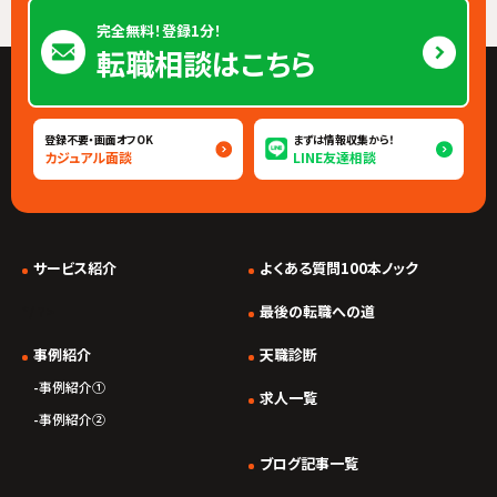
完全無料！登録1分！
転職相談はこちら
登録不要・画面オフOK
まずは情報収集から！
カジュアル面談
LINE友達相談
サービス紹介
よくある質問100本ノック
*/ ?>
最後の転職への道
事例紹介
天職診断
事例紹介①
求人一覧
事例紹介②
ブログ記事一覧