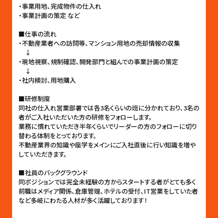
・事業用地、完成物件の仕入れ
・事業計画の策定 など
■仕事の流れ
・不動産業者への訪問等、マンション用地の売却情報の収集
↓
・現地視察、規制確認、開発部門と組んでの事業計画の策定
↓
・社内検討、用地購入
■研修制度
同社の仕入れ営業部署では各3名くらいの班に分かれており、3名の
者がご入社いただいた方の研修をフォローします。
業務に慣れていただき半年くらいでリーダーの方のフォローに切り
替わる体制をとっております。
不動産業界の知識や座学をメインにご入社直後に行い知識を増や
していただきます。
■社員のバックグラウンド
同ポジションでは完全未経験の方からスタートする者がとても多く
前職はメディア関係、倉庫管理、ホテルの受付、IT営業をしていた者
など多岐にわたる人材が多く活躍しております！