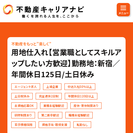
不動産をもっと”楽しく”
用地仕入れ【営業職としてスキルア
ップしたい方歓迎】勤務地：新宿／
年間休日125日/土日休み
エージェント求人
上場企業
中途入社50％以上
土日祝休み
完全週休2日制
年間休日120日以上
未資格応募OK
業種未経験歓迎
産休･育休制度あり
研修制度あり
第二新卒歓迎
職種未経験歓迎
若手積極採用
資格手当･取得支援
転勤なし