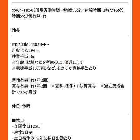
9:40〜18:50（所定労働時間：7時間55分／休憩時間：1時間15分）
時間外労働有無：有
給与
想定年収：430万円〜
月収：28万円〜
残業手当：有
※年齢、経験などを考慮の上、優遇します
※宅建手当（3万円）など、そのほか資格手当あり
昇給有無：有（年2回）
賞与有無：有（年2回 ※夏季、冬季）＋決算賞与 ※過去実績合
計で3.5ヶ月分
休日・休暇
■休日
・年間休日125日
・週休2日制
・土日祝休み ※年に数日出勤あり