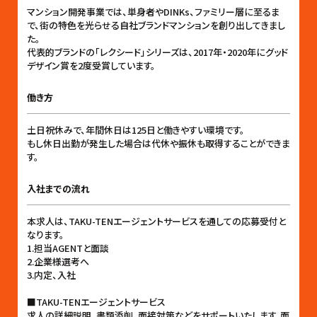
マンション開発事業では、単身者やDINKs、ファミリー層に至るま
で、街の特色を光らせる自社ブランドマンションを創り出してきまし
た。
代表的ブランドの「レクシード」シリーズは、2017年・2020年にグッド
デザイン賞を2度受賞しています。
働き方
土日祝休みで、年間休日は125日と働きやすい環境です。
もし休日出勤が発生した場合は代休や振休も取得することができま
す。
入社までの流れ
本求人は、TAKU-TENエージェントサービスを通しての応募受付と
なります。
1.担当AGENTと面談
2.企業様選考へ
3.内定、入社
■TAKU-TENエージェントサービス
求人の詳細説明、書類添削、面接対策などをサポートいたします。面