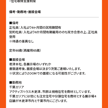
・住宅取得支援制度
備考・勤務地・面接会場
■備考
正社員：入社より6ヶ月間の試用期間有
契約社員：入社より6か月間有期雇用ののち双方合意の上、正社員
登用
※待遇の差異なし
定年60歳（再雇用65歳）
■面接会場
君津本社、各展示場のいずれか
書類選考後、面接会場は決まり次第ご連絡いたします。
※状況によりZOOMでの面接になる可能性がございます。
■勤務地
千葉エリア
アクティブハウス木更津、市原は規格住宅を商材としています。
千葉エリアには他にも注文住宅や分譲住宅を商材とする展示場4
店舗が木更津市内と千葉市内にございます。