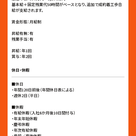
基本給＋固定残業代50時間がベースとなり、追加で成約着工歩合
給が支給されます。
賃金形態：月給制
昇給有無：有
残業手当：有
昇給：年1回
賞与：年2回
休日・休暇
■休日
・年間120日前後（年間休日表による）
・週休2日（平日）
■休暇
・有給休暇（入社6か月後10日間付与）
・年末年始休暇
・慶弔休暇
・年次有給休暇
・産前／産後休暇