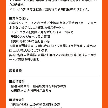
ただきます。
※チラシ配りや電話戦術／訪問等の新規開拓はありません。
■業務の流れ
お客様へのヒアリング（予算／土地の有無／住宅のイメージ ※土
地がない場合は、土地探しからスタート）。
・モデルハウスを実際に見ながらのイメージ固め
・予算やスケジュール等の確認
・間取り等について話し合い等
※図面が固まるまで、話し合いは1〜2週間に1度行う等、こまめな
話し合いを大切にしています。
契約、各種申請業務、現場とお客様との橋渡し役等、完成までサポ
ート／調整を行います。
応募資格
■必須要件
・普通自動車第一種運転免許をお持ちの方
・有形商材の折衝経験がある方
■歓迎要件
・宅地建物取引士の資格をお持ちの方