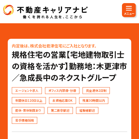
内定後は、株式会社君津住宅にご入社となります。
規格住宅の営業【宅地建物取引士
の資格を活かす】勤務地：木更津市
／急成長中のネクストグループ
エージェント求人
オフィス内禁煙･分煙
完全週休2日制
年間休日120日以上
未資格応募OK
残業30時間以内
産休･育休制度あり
第二新卒歓迎
経験者歓迎
若手積極採用