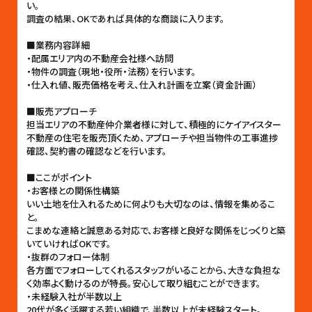
い。
調査の結果、OKであれば具体的な商談に入ります。
■業務内容詳細
・配属エリア内の不動産会社様へ訪問
・物件の調査（現地・役所・法務）を行います。
・仕入れ値、販売価格を考え、仕入れ計画を立案（資金計画）
■販売アプローチ
担当エリアの不動産仲介業者様に対して、積極的にケイアイスター
不動産の住宅を販売頂くため、アプローチや担当物件の工事進捗
確認、契約書の確認などを行います。
■ここがポイント
・お客様との関係性構築
いい土地を仕入れるために何よりも大切なのは、情報を集めるこ
と。
こまめな連絡と誠意ある対応で、お客様と良好な関係をじっくりと築
いていければOKです。
・抜群のフォロー体制
各方面でフォローしてくれるスタッフがいることから、大きな負担な
く効率よく動けるのが特長。安心して取り組むことができます。
・未経験入社が半数以上
20代が多く活躍する若い組織で、半数以上が未経験スタート。