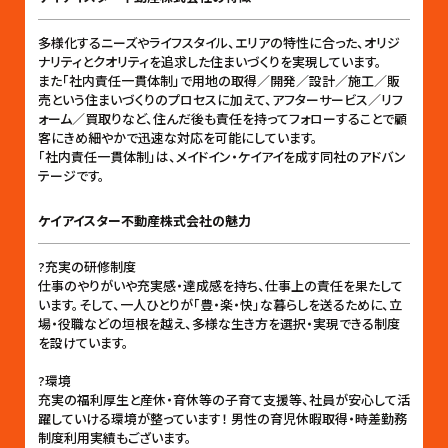
多様化するニーズやライフスタイル、エリアの特性に合った、オリジ
ナリティとクオリティを追求した住まいづくりを実現しています。
また「社内責任一貫体制」で用地の取得／開発／設計／施工／販
売という住まいづくりのプロセスに加えて、アフターサービス／リフ
ォーム／買取りなど、住んだ後も責任を持ってフォローすることで顧
客にきめ細やかで迅速な対応を可能にしています。
「社内責任一貫体制」は、メイドイン・ケイアイを成す同社のアドバン
テージです。
ケイアイスター不動産株式会社の魅力
?充実の研修制度
仕事のやりがいや充実感・達成感を持ち、仕事上の責任を果たして
います。そして、一人ひとりが「豊・楽・快」な暮らしを送るために、立
場・役職などの垣根を越え、多様な生き方を選択・実現できる制度
を設けています。
?環境
充実の福利厚生と産休・育休等の子育て支援等、社員が安心して活
躍していける環境が整っています！ 男性の育児休暇取得・時差勤務
制度利用実績もございます。