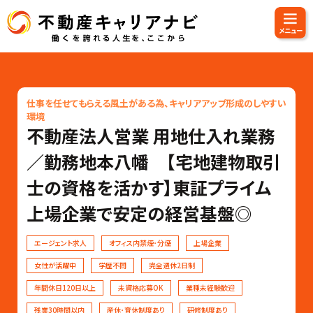
仕事を任せてもらえる風土がある為、キャリアアップ形成のしやすい
環境
不動産法人営業 用地仕入れ業務
／勤務地本八幡 【宅地建物取引
士の資格を活かす】東証プライム
上場企業で安定の経営基盤◎
エージェント求人
オフィス内禁煙･分煙
上場企業
女性が活躍中
学歴不問
完全週休2日制
年間休日120日以上
未資格応募OK
業種未経験歓迎
残業30時間以内
産休･育休制度あり
研修制度あり