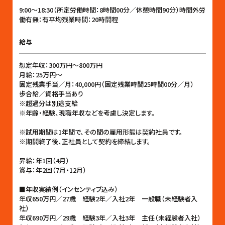
9:00〜18:30（所定労働時間：8時間00分／休憩時間90分）時間外労
働有無：有平均残業時間：20時間程
給与
想定年収：300万円〜800万円
月給：25万円〜
固定残業手当／月：40,000円（固定残業時間25時間00分／月）
歩合給／資格手当あり
※超過分は別途支給
※年齢・経験、現職年収などを考慮し決定します。
※試用期間は1年間で、その間の雇用形態は契約社員です。
※期間終了後、正社員として契約を締結します。
昇給：年1回（4月）
賞与：年2回（7月・12月）
■年収実績例（インセンティブ込み）
年収650万円／27歳 経験2年／入社2年 一般職（未経験者入
社）
年収690万円／29歳 経験3年／入社3年 主任（未経験者入社）