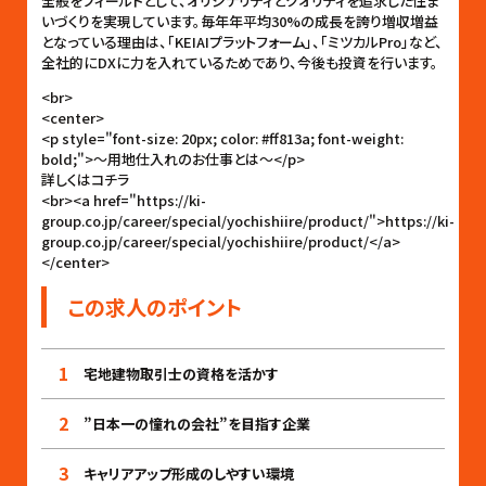
全般をフィールドとして、オリジナリティとクオリティを追求した住ま
いづくりを実現しています。毎年年平均30%の成長を誇り増収増益
となっている理由は、「KEIAIプラットフォーム」、「ミツカルPro」など、
全社的にDXに力を入れているためであり、今後も投資を行います。
<br>
<center>
<p style="font-size: 20px; color: #ff813a; font-weight:
bold;">〜用地仕入れのお仕事とは〜</p>
詳しくはコチラ
<br><a href="https://ki-
group.co.jp/career/special/yochishiire/product/">https://ki-
group.co.jp/career/special/yochishiire/product/</a>
</center>
この求人のポイント
1
宅地建物取引士の資格を活かす
2
”日本一の憧れの会社”を目指す企業
3
キャリアアップ形成のしやすい環境