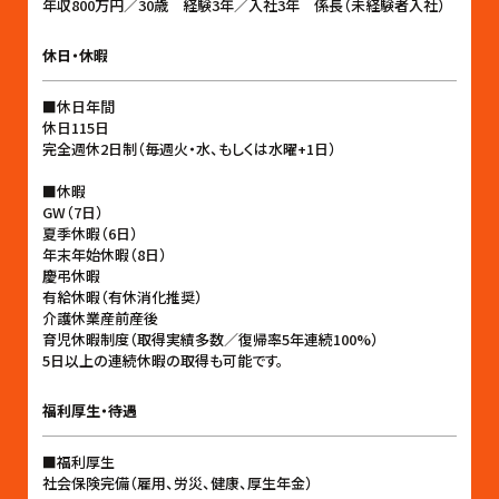
年収800万円／30歳 経験3年／入社3年 係長（未経験者入社）
休日・休暇
■休日年間
休日115日
完全週休2日制（毎週火・水、もしくは水曜+1日）
■休暇
GW（7日）
夏季休暇（6日）
年末年始休暇（8日）
慶弔休暇
有給休暇（有休消化推奨）
介護休業産前産後
育児休暇制度（取得実績多数／復帰率5年連続100%）
5日以上の連続休暇の取得も可能です。
福利厚生・待遇
■福利厚生
社会保険完備（雇用、労災、健康、厚生年金）