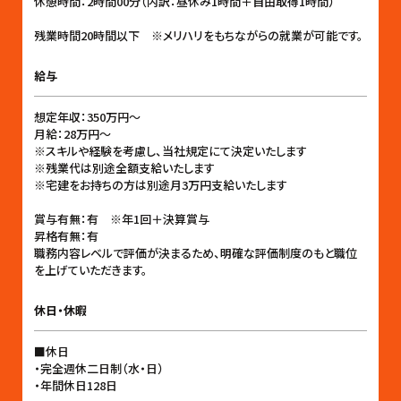
休憩時間：2時間00分（内訳：昼休み1時間＋自由取得1時間）
残業時間20時間以下 ※メリハリをもちながらの就業が可能です。
給与
想定年収：350万円〜
月給：28万円〜
※スキルや経験を考慮し、当社規定にて決定いたします
※残業代は別途全額支給いたします
※宅建をお持ちの方は別途月3万円支給いたします
賞与有無：有 ※年1回＋決算賞与
昇格有無：有
職務内容レベルで評価が決まるため、明確な評価制度のもと職位
を上げていただきます。
休日・休暇
■休日
・完全週休二日制（水・日）
・年間休日128日