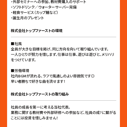
・外部セミナーへの参加、教材費購入のサポート
・ソフトドリンク／ウォーターサーバー完備
・軽食サービス（カップ麺など）
・誕生月のプレゼント
株式会社トップファーストの環境
■社風
全員が大きな目標を掲げ、同じ方向を向いて取り組んでいます。
一人ひとりが努力を惜しまず、仕事は仕事、遊びは遊びと、メリハリ
をつけています。
■労働環境
社内BGMが流れる、ラフで風通しのよい雰囲気です◎
早い者勝ちで好きな曲を流せます！
株式会社トップファーストの取り組み
社員の成長を第一に考える当社代表。
業務に関する教材費や外部研修への参加など、社員の成?に繋がる
ことには投資を惜しみません！