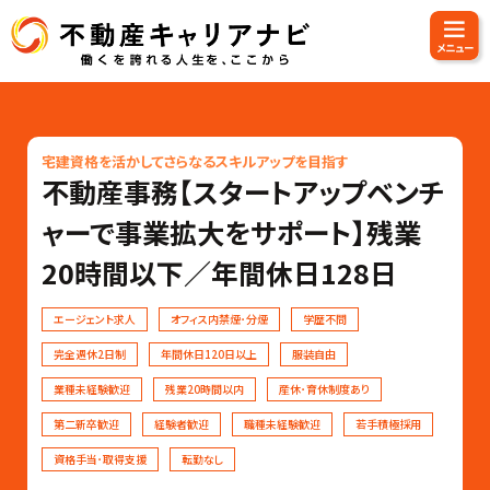
宅建資格を活かしてさらなるスキルアップを目指す
不動産事務【スタートアップベンチ
ャーで事業拡大をサポート】残業
20時間以下／年間休日128日
エージェント求人
オフィス内禁煙･分煙
学歴不問
完全週休2日制
年間休日120日以上
服装自由
業種未経験歓迎
残業20時間以内
産休･育休制度あり
第二新卒歓迎
経験者歓迎
職種未経験歓迎
若手積極採用
資格手当･取得支援
転勤なし