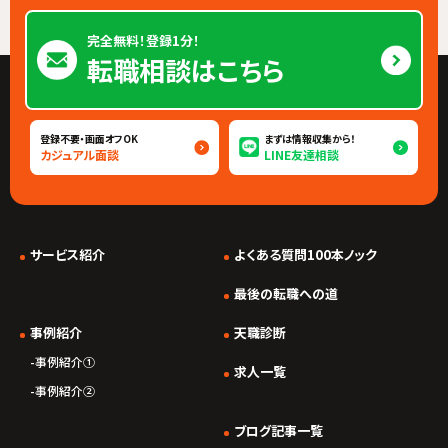
完全無料！登録1分！
転職相談はこちら
登録不要・画面オフOK
まずは情報収集から！
カジュアル面談
LINE友達相談
サービス紹介
よくある質問100本ノック
*/ ?>
最後の転職への道
事例紹介
天職診断
事例紹介①
求人一覧
事例紹介②
ブログ記事一覧