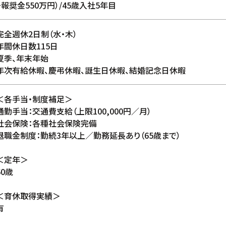
+報奨金550万円）/45歳入社5年目
完全週休2日制（水・木）
年間休日数115日
夏季、年末年始
年次有給休暇、慶弔休暇、誕生日休暇、結婚記念日休暇
＜各手当・制度補足＞
通勤手当：交通費支給（上限100,000円／月）
社会保険：各種社会保険完備
退職金制度：勤続3年以上／勤務延長あり（65歳まで）
＜定年＞
60歳
＜育休取得実績＞
有