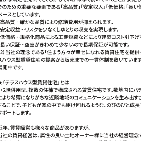
そのための重要な要素である「高品質」「安定収入」「低価格」「長い
ベースとしています。
・高品質…確かな品質により修繕費用が抑えられます。
・安定収益…リスクを少なくしゆとりの収支を実現します。
・低価格…規格化商品による工期短縮などにより建築コスト引下げ
・長い保証…空室がきわめて少ないので長期保証が可能です。
（2）当社の理念である「住まう方々が幸せになれる賃貸住宅を提供
スハウス型賃貸住宅の提案から販売までの一貫体制を敷いています
展開中です。
★『テラスハウス型賃貸住宅』とは
1・2階併用型、複数の住棟で構成される賃貸住宅です。敷地内にパテ
により希薄になりがちな近隣地域のコミュニケーションを生み出すこ
することで、子どもが家の中でも駆け回れるような、のびのびと成
サポートします。
近年、賃貸経営も様々な商品がありますが、
当社の賃貸経営は、属性の良い土地オーナー様に当社の経営理念