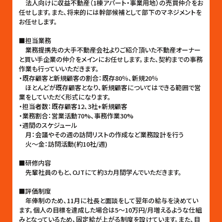
法人向けに収益不動産（1棟アパート・事業用地）の売買仲介をお
任せします。また、将来的には幹部候補として部下のマネジメントを
お任せします。
■担当業務
業務提携先の大手不動産会社よりご紹介頂いた不動産オーナー
と買い手企業の仲介をメインにお任せします。また、契約までの事務
作業も行っていいただきます。
・既存顧客と新規顧客の割合：既存80％、新規20％
ほとんどが既存顧客となり、新規顧客についてはできる範囲で営
業をしていただく形式になります。
・担当者数：既存顧客12、3社+新規顧客
・業務割合：営業活動70%、事務作業30%
・週間のスケジュール
月：会議やその週の訪問リストの作成など業務設計を行う
火〜金：訪問活動(約10社/週)
■研修内容
先輩社員のもと、OJTにて約3カ月間学んでいただきます。
■評価制度
年俸制のため、11月に社長と面談をして翌年の給与を決めてい
ます。個人の目標を達成した場合は5〜10万円/月増えるような仕組
みとなっているため、固定給が上がる制度を設けています。また、目