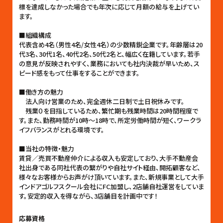
標を達成しなかった場合でも年次に応じて月額の給与を上げてい
ます。
■組織構成
代表含め4名（男性4名/女性4名）の少数精鋭企業です。年齢層は20
代3名、30代1名、40代2名、50代2名と、幅広く在籍しています。若手
の意見が反映されやすく、業務においても社内決裁が早いため、ス
ピード感をもって仕事をすることができます。
■働き方の魅力
法人向け営業のため、完全週休二日制で土日祝休みです。
残業０を目指しているため、繁忙期も残業時間は20時間程度で
す。また、勤務時間が10時〜18時で、所定労働時間が短く、ワークラ
イフバランスがとれる環境です。
■当社の特徴・魅力
賃貸／売買不動産仲介による収入も安定しており、大手不動産会
社出身である同社代表の繋がりや自社サイト経由、開拓顧客など、
様々なお客様からお声がけ頂いています。また、新規事業として大手
インドアゴルフスクール会社にFC加盟し、2店舗自社運営をしていま
す。安定的収入を得ながら、3店舗目を計画中です！
応募資格