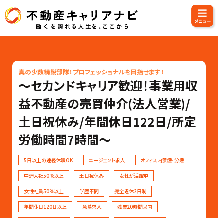
真の少数精鋭部隊！プロフェッショナルを目指せます！
〜セカンドキャリア歓迎！事業用収
益不動産の売買仲介(法人営業)/
土日祝休み/年間休日122日/所定
労働時間7時間〜
5日以上の連続休暇OK
エージェント求人
オフィス内禁煙･分煙
中途入社50％以上
土日祝休み
女性が活躍中
女性社員50％以上
学歴不問
完全週休2日制
年間休日120日以上
急募求人
残業20時間以内