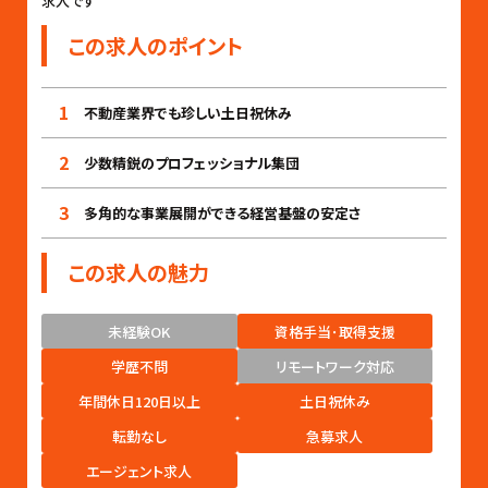
求人です
この求人のポイント
1
不動産業界でも珍しい土日祝休み
2
少数精鋭のプロフェッショナル集団
3
多角的な事業展開ができる経営基盤の安定さ
この求人の魅力
未経験OK
資格手当･取得支援
学歴不問
リモートワーク対応
年間休日120日以上
土日祝休み
転勤なし
急募求人
エージェント求人