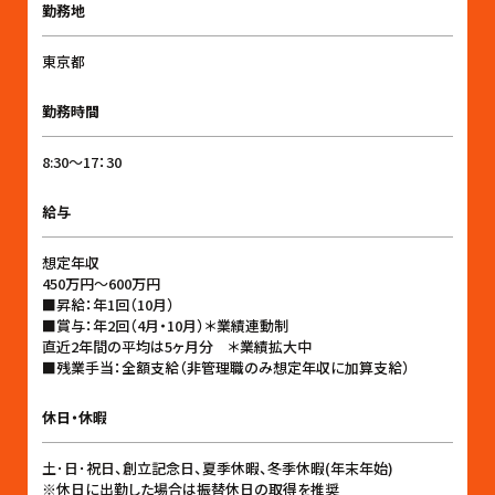
勤務地
東京都
勤務時間
8:30〜17：30
給与
想定年収
450万円〜600万円
■昇給：年1回（10月）
■賞与：年2回（4月・10月）＊業績連動制
直近2年間の平均は5ヶ月分 ＊業績拡大中
■残業手当：全額支給（非管理職のみ想定年収に加算支給）
休日・休暇
土･日･祝日、創立記念日、夏季休暇、冬季休暇(年末年始)
※休日に出勤した場合は振替休日の取得を推奨