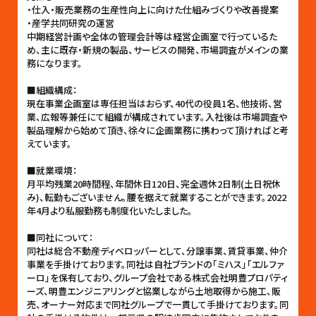
・仕入・販売業務の生産性向上に向けた仕組みづくりや改善提案
・産学共同研究の運営
中期経営計画や全体の管理会計等は経営企画室で行っているた
め、主に既存・新規の製品、サービスの開発、市場調査がメインの業
務になります。
■組織構成：
現在事業企画室は専任担当はおらず、40代の役員1名、他技術、営
業、広報等兼任にて組織が構成されています。入社後は市場調査や
製品理解から始めて頂き、徐々に企画業務に携わって頂ければと考
えています。
■就業環境：
月平均残業20時間程、年間休日120日、完全週休2日制(土日祝休
み)、転勤もございません。腰を据えて就業することができます。2022
年4月より私服勤務も制度化いたしました。
■同社について：
同社は総合不動産ディベロッパーとして、分譲事業、賃貸事業、仲介
事業を手掛けております。同社は自社ブランドの「ミハス」「エルファ
ーロ」を保有しており、グループ会社である株式会社明豊プロパティ
ーズ、明豊エンジニアリングと協業しながら土地取得から施工、販
売、オーナー対応まで同社グループで一貫して手掛けております。同