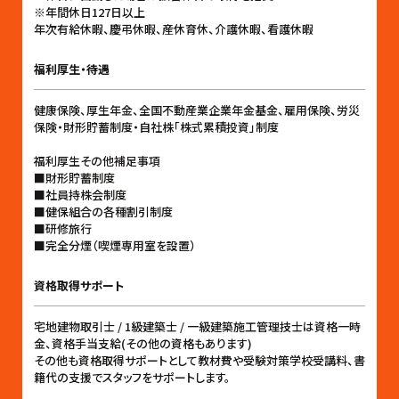
※年間休日127日以上
年次有給休暇、慶弔休暇、産休育休、介護休暇、看護休暇
福利厚生・待遇
健康保険、厚生年金、全国不動産業企業年金基金、雇用保険、労災
保険・財形貯蓄制度・自社株「株式累積投資」制度
福利厚生その他補足事項
■財形貯蓄制度
■社員持株会制度
■健保組合の各種割引制度
■研修旅行
■完全分煙（喫煙専用室を設置）
資格取得サポート
宅地建物取引士 / 1級建築士 / 一級建築施工管理技士は資格一時
金、資格手当支給(その他の資格もあります)
その他も資格取得サポートとして教材費や受験対策学校受講料、書
籍代の支援でスタッフをサポートします。