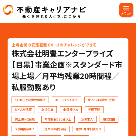
上場企業の安定基盤で0→1のチャレンジができる
株式会社明豊エンタープライズ
【目黒】事業企画※スタンダード市
場上場／月平均残業20時間程／
私服勤務あり
5日以上の連続休暇OK
エージェント求人
オフィス内禁煙･分煙
ミドルが活躍
上場企業
土日祝休み
学歴不問
完全週休2日制
年間休日120日以上
急募求人
服装自由
未資格応募OK
残業20時間以内
産休･育休制度あり