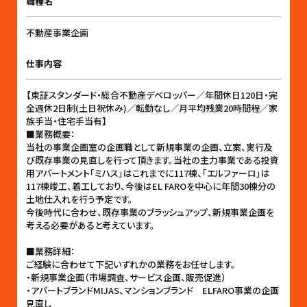
職種名
不動産事業企画
仕事内容
【東証スタンダード・総合不動産デベロッパー／年間休日120日・完
全週休2日制(土日祝休み)／転勤なし／月平均残業20時間程／家
族手当・住宅手当有】
■業務概要：
当社の事業企画室の企画職として新規事業の企画、立案、実行及
び既存事業の見直しを行って頂きます。当社の主力事業である投資
用アパートメント「ミハス」はこれまでに117棟、「エルファーロ」は
117棟竣工、着工しており、今後はEL FAROを中心に年間30棟分の
土地仕入れを行う予定です。
今後時代に合わせ、既存事業のブラッシュアップ、新規事業企画を
考える必要があると考えています。
■業務詳細：
ご経験に合わせて下記いずれかの業務をお任せします。
・新規事業企画（市場調査、サービス企画、販売促進）
・アパートブランドMIJAS、マンションブランド ELFARO事業の企画
見直し