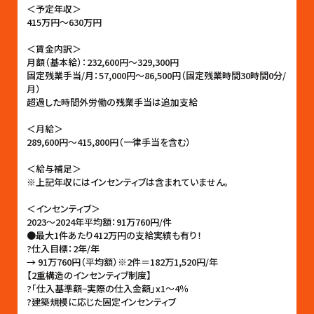
＜予定年収＞
415万円〜630万円
＜賃金内訳＞
月額（基本給）：232,600円〜329,300円
固定残業手当/月：57,000円〜86,500円（固定残業時間30時間0分/
月）
超過した時間外労働の残業手当は追加支給
＜月給＞
289,600円〜415,800円（一律手当を含む）
＜給与補足＞
※上記年収にはインセンティブは含まれていません。
＜インセンティブ＞
2023〜2024年平均額：91万760円/件
●最大1件あたり412万円の支給実績も有り！
?仕入目標：2年/年
→ 91万760円（平均額）※2件＝182万1,520円/年
【2重構造のインセンティブ制度】
?「仕入基準額−実際の仕入金額」x1〜4％
?建築規模に応じた固定インセンティブ