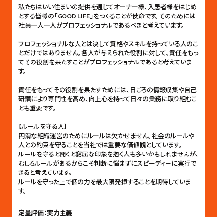
私たちはいい住まいの提供を通じてオーナー様、入居者様をはじめ
とする皆様の「GOOD LIFE」をつくることが使命です。そのためには
社員一人一人がプロフェッショナルであるべきと考えています。
プロフェッショナルな人とは決して資格やスキルを持っている人のこ
とだけではありません。各人が与えられた役割に対して、責任をもっ
てその役割を果たすことがプロフェッショナルであると考えていま
す。
責任をもってその役割を果たすためには、日ごろの情報収集や自己
研鑽により専門性を高め、向上心を持って日々の業務に取り組むこ
とも重要です。
【ルールを守る人】
円滑な組織運営のためにルールは欠かせません。社会のルールや
人との約束を守ることを当社では重要な価値観としています。
ルールを守ると聞くと窮屈な印象を抱く人も多いかもしれませんが、
むしろルールがあるからこそ判断に悩まずにスピーディーに実行で
きると考えています。
ルールを守った上で個の力を最大限発揮することを期待していま
す。
定量評価：実力主義