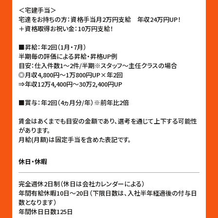
＜宅建手当＞
宅達をお持ちの方：資格手当月2万円支給 年収24万円UP！
＋資格取得お祝い金：10万円支給！
■昇給：年2回（1月・7月）
半期毎の評価による昇給・昇格UP例
目安：仕入件数1〜2件/半期※スタッフ〜主任クラスの場合
◎月収4,800円〜1万800円UP×年2回
⇒年収12万4,400円〜30万2,400円UP
■賞与：年2回（4ヵ月分/年）※前年比2倍
賃金はあくまでも目安の金額であり、選考を通じて上下する可能性
があります。
月給(月額)は固定手当を含めた表記です。
休日・休暇
完全週休2日制（休日は会社カレンダーによる）
年間有給休暇10日〜20日（下限日数は、入社半年経過後の付与日
数となります）
年間休日日数125日