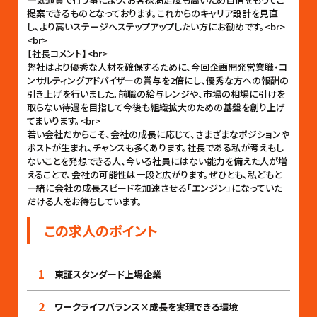
提案できるものとなっております。これからのキャリア設計を見直
し、より高いステージへステップアップしたい方にお勧めです。<br>
<br>
【社長コメント】<br>
弊社はより優秀な人材を確保するために、今回企画開発営業職・コ
ンサルティングアドバイザーの賞与を2倍にし、優秀な方への報酬の
引き上げを行いました。前職の給与レンジや、市場の相場に引けを
取らない待遇を目指して今後も組織拡大のための基盤を創り上げ
てまいります。<br>
若い会社だからこそ、会社の成長に応じて、さまざまなポジションや
ポストが生まれ、チャンスも多くあります。社長である私が考えもし
ないことを発想できる人、今いる社員にはない能力を備えた人が増
えることで、会社の可能性は一段と広がります。ぜひとも、私どもと
一緒に会社の成長スピードを加速させる「エンジン」になっていた
だける人をお待ちしています。
この求人のポイント
1
東証スタンダード上場企業
2
ワークライフバランス×成長を実現できる環境