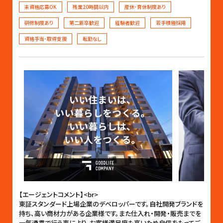
未資格応募OK
残業20時間以内
産休･育休制度あり
研修制度あり
第二新卒歓迎
経験者歓迎
若手積極採用
資格手当･取得支援
転勤なし
【エージェントコメント】<br>
東証スタンダード上場企業のデベロッパーです。自社開発ブランドを
持ち、高い商材力がある企業様です。また仕入れ・開発・販売までを
一気通貫で行う事により、お客様満足度も高いため自信をもってご