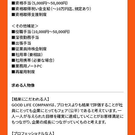
■資格手当（5,000円〜50,000円）
■資格取得祝い金支給（〜10万円迄、規定あり）
■資格取得支援制度
＜その他補足＞
■役職手当（10,000円〜50,000円）
■深夜勤務手当
■出張手当
■従業員持株会制度
■社用車（要相談）
■社用携帯（必要な場合）
■業務用ノートPC
■再雇用制度
求める人物像
【結果にこだわれる人】
GOOD LIFE COMPANYは、プロセスよりも結果で評価することが社
員にとっても企業にとってもフェア（公平）であると考えています。一
人一人が与えられた目標を確実に達成していくことがお客様満足に
もつながり、企業の成長につながっていくものと考えます。
【プロフェッショナルな人】