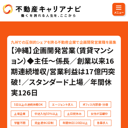
九州での圧倒的シェアを誇る不動産企業で企画開発営業職を募集
【沖縄】企画開発営業（賃貸マンシ
ョン）◆主任〜係長／創業以来16
期連続増収/営業利益は17億円突
破！／スタンダード上場／年間休
実126日
5日以上の連続休暇OK
エージェント求人
オフィス内禁煙･分煙
上場企業
中途入社50％以上
土日祝休み
女性が活躍中
学歴不問
完全週休2日制
年間休日120日以上
急募求人