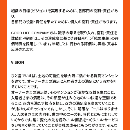
組織の目標（ビジョン）を実現するために、各部門の役割・責任があ
り、
各部門の役割・責任を果たすために、個人の役割・責任があります。
GOOD LIFE COMPANYでは、識学の考えを取り入れ、役割・責任を
数値化・指標化し、その達成度に基づき評価を行う「結果主義」の評
価制度を採用しています。半期ごとに行われる評価は、昇給、賞与に
反映されます。
VISION
ひと言でいえば、土地の可能性を最大限に活かせる賃貸マンション
を建てて、オーナーさまの満足と入居者さまの満足という両方を叶
えていくことです。
オーナーさまの満足は、そのマンションが確かな収益を生むこと、
入居者さまの満足は、その部屋が住み心地のいい快適な空間であ
ること。両方を満たす接点を探し、双方の満足度を高めていくこと
が、私たちのミッションです。しかし、そこに明確なゴールはありませ
ん。入居者さまの志向も、世の中のニーズも、時代とともに変わって
いくからです。常に変化の先を読み、いい商品をつくり、いいサービス
をいち早く提供していくことが会社の成長にもつながります。そんな