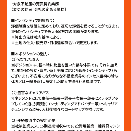
・対象不動産の売買契約業務
【変更の範囲：会社の定める業務】
■インセンティブ制度あり：
評価制度を明確に定めており、適切な評価を受けることができます。
1回のインセンティブで最大400万超の実績があります。
※算出方法は社内基準による。
※土地の仕入・販売額・目標達成度合いで変更します。
■本ポジションの魅力：
（1）安定した収入
当ポジションは、基本給に比重を置いた給与体系です。それに加え
て、年2回の昇給・賞与、売上実績に応じた報酬（インセンティブ）も
ございます。不安定になりがちな不動産業界のインセン重視の給与
体系とは一線を画し、安定した収入を得られる環境です。
（2）豊富なキャリアパス
マネジメントとして主任→係長→課長→次長→部長とステップアッ
プしていく道、別職種（コンサルティングアドバイザー等）へキャリア
チェンジする道等、入社後様々なロードマップを描けます。
（3）連続増収中の安定企業
当社は創業以来、15期連続増収中です。投資用新築一棟賃貸マンシ