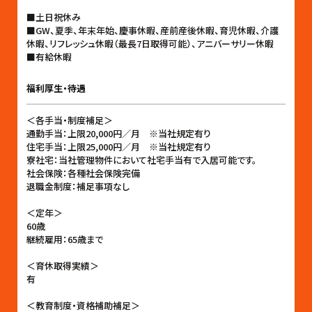
■土日祝休み
■GW、夏季、年末年始、慶事休暇、産前産後休暇、育児休暇、介護
休暇、リフレッシュ休暇（最長7日取得可能）、アニバーサリー休暇
■有給休暇
福利厚生・待遇
＜各手当・制度補足＞
通勤手当：上限20,000円／月 ※当社規定有り
住宅手当：上限25,000円／月 ※当社規定有り
寮社宅：当社管理物件において社宅手当有で入居可能です。
社会保険：各種社会保険完備
退職金制度：補足事項なし
＜定年＞
60歳
継続雇用：65歳まで
＜育休取得実績＞
有
＜教育制度・資格補助補足＞