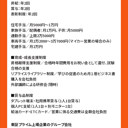
昇給：年2回
賞与：年2回
表彰制度：年2回
住宅手当／月5000円〜1万円
家族手当／配偶者：月1万円、子供：月5000円
通勤手当／上限2万5000円
車両手当／月2万2000〜3万7000円（マイカー営業の場合のみ）
宅建手当／月2万円
■育成・成長支援制度
資格取得支援制度／合格時年間費用をお祝い金として還付、試験
合格の支援
リプライスライブラリー制度／学びの促進のため月１冊ビジネス書
購入を会社負担
外部講師による研修会（随時）
■貸与品制度
タブレット端末・社用携帯貸与（1人1台貸与）
個人PC支給（1人1台＋別モニター1台）
給油カード・ETCカード／営業に係る交通費は全額会社負担
東証プライム上場企業のグループ会社