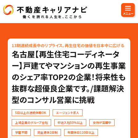
13期連続成長中のリプライス。再生住宅の価値を日本中に広げる
名古屋【再生住宅コーディネータ
ー】戸建てやマンションの再生事業
のシェア率TOP2の企業！将来性も
抜群な超優良企業です。/課題解決
型のコンサル営業に挑戦
5日以上の連続休暇OK
エージェント求人
上場企業のグループ会社
中途入社50％以上
女性が活躍中
学歴不問
完全週休2日制
年間休日120日以上