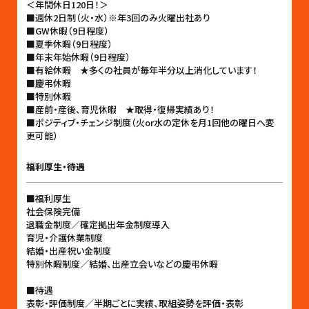
＜年間休日120日！＞
■週休2日制（火・水）※年3回のみ火曜出社あり
■GW休暇（9日程度）
■夏季休暇（9日程度）
■年末年始休暇（9日程度）
■有給休暇 ★多くの社員が毎年半分以上消化しています！
■慶弔休暇
■特別休暇
■産前・産後、育児休暇 ★取得・復帰実績あり！
■ポジティブ・チェンジ制度（火or水の定休を月1回他の曜日へ変
更可能）
福利厚生・待遇
■福利厚生
社会保険完備
退職金制度／確定拠出年金制度導入
育児・介護休業制度
結婚・出産祝い金制度
特別休暇制度／結婚、出産立会いなどの慶弔休暇
■待遇
表彰・評価制度／半期ごとに実績、取組姿勢を評価・表彰