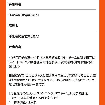
募集職種
不動産関連営業（法人）
職種名
不動産関連営業（法人）
仕事内容
＜成長産業の再生住宅で14年連続成長中！／チーム体制で相互に
フィードバック／顧客視点の課題解決／就業環境◎休日対応もほ
ぼなし＞
■業務内容：このビジネスは空き家を再生して流通させることで、空
家問題の解決や（特に空き家が多い）地方の創生にも繋がり、注目
度と成長性が高い事業です。
【再生住宅の仕入れ、プランニング、リフォーム、販売まで担当】
一から丁寧にお教えするので安心です
1 物件調査・仕入れ