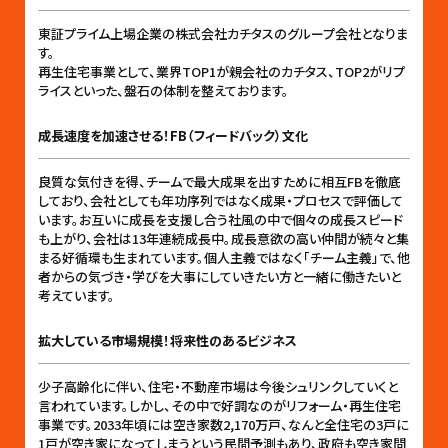
東証プライム上場企業の株式会社カチタスのグループ会社となりま
す。
再生住宅事業として、業界TOP1が親会社のカチタス、TOP2がリプ
ライスといった、盤石の体制を整えております。
成長速度を加速させる！FB（フィードバック）文化
良質な気付きを得、チームで最大成果を出すために相互FBを徹底
しており、会社としても年功序列ではなく成果・プロセスで評価して
います。お互いに成長を支援し合う社風の中で個々の成長スピード
も上がり、会社は13年連続成長中。成長意欲の高い仲間が続々と集
まる好循環も生まれています。個人主義ではなく「チーム主義」で、他
者からの気づき・学びを大事にしていきたい方と一緒に働きたいと
考えています。
拡大している市場規模！将来性のあるビジネス
少子高齢化に伴い、住宅・不動産市場は今後シュリンクしていくと
言われています。しかし、その中で好調なのがリフォーム・再生住宅
事業です。2033年頃には空き家数2,170万戸、なんと全住宅の3戸に
1戸が空き家になってしまうという民間予測もあり、政府も空き家問