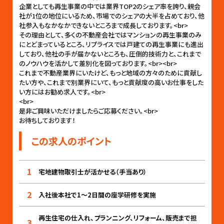
企業としても再生事業の中では業界TOP2のシェア率を誇り、親会
社が1位の地位にいるため、市場でのシェアの大半を占めており、他
社参入もなかなかできないところまで成長しております。<br>
その理由として、多くの不動産会社ではマンションの再生事業のみ
にとどまっているところ、リプライスでは戸建ての再生事業にも進出
しており、他社の手が届かないところも、圧倒的技術力と、これまで
のノウハウを活かして差別化を図っております。<br><br>
これまで不動産業界にいたけど、もっと地域の方々のために貢献し
たい方や、これまで別業界にいて、もっと貢献度の高いお仕事をした
い方にはお勧め求人です。<br>
<br>
是非ご興味いただけましたらご応募ください。<br>
お待ちしております！
この求人のポイント
1
宅地建物取引士が活かせる（手当あり）
2
入社後本社で1〜2日間の座学研修を実施
再生住宅の仕入れ、プランニング、リフォーム、販売まで担
3