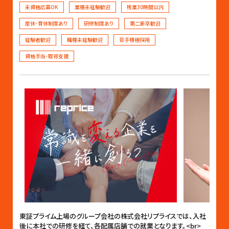
未資格応募OK
業種未経験歓迎
残業30時間以内
産休･育休制度あり
研修制度あり
第二新卒歓迎
経験者歓迎
職種未経験歓迎
若手積極採用
資格手当･取得支援
東証プライム上場のグループ会社の株式会社リプライスでは、入社
後に本社での研修を経て、各配属店舗での就業となります。<br>