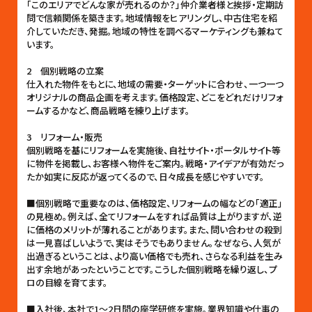
「このエリアでどんな家が売れるのか？」仲介業者様と挨拶・定期訪
問で信頼関係を築きます。地域情報をヒアリングし、中古住宅を紹
介していただき、発掘。地域の特性を調べるマーケティングも兼ねて
います。
2 個別戦略の立案
仕入れた物件をもとに、地域の需要・ターゲットに合わせ、一つ一つ
オリジナルの商品企画を考えます。価格設定、どこをどれだけリフォ
ームするかなど、商品戦略を練り上げます。
3 リフォーム・販売
個別戦略を基にリフォームを実施後、自社サイト・ポータルサイト等
に物件を掲載し、お客様へ物件をご案内。戦略・アイデアが有効だっ
たか如実に反応が返ってくるので、日々成長を感じやすいです。
■個別戦略で重要なのは、価格設定、リフォームの幅などの「適正」
の見極め。例えば、全てリフォームをすれば品質は上がりますが、逆
に価格のメリットが薄れることがあります。また、問い合わせの殺到
は一見喜ばしいようで、実はそうでもありません。なぜなら、人気が
出過ぎるということは、より高い価格でも売れ、さらなる利益を生み
出す余地があったということです。こうした個別戦略を繰り返し、プ
ロの目線を育てます。
■入社後、本社で1〜2日間の座学研修を実施。業界知識や仕事の