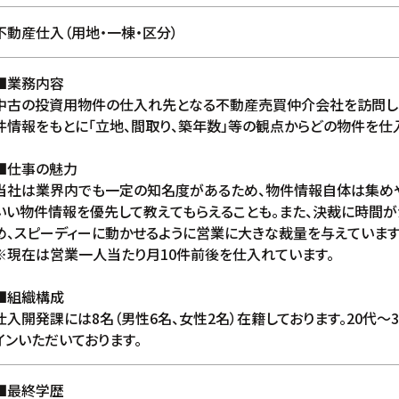
不動産仕入（用地・一棟・区分）
■業務内容
中古の投資用物件の仕入れ先となる不動産売買仲介会社を訪問し
件情報をもとに「立地、間取り、築年数」等の観点からどの物件を仕
■仕事の魅力
当社は業界内でも一定の知名度があるため、物件情報自体は集めや
いい物件情報を優先して教えてもらえることも。また、決裁に時間が
め、スピーディーに動かせるように営業に大きな裁量を与えています
※現在は営業一人当たり月10件前後を仕入れています。
■組織構成
仕入開発課には8名（男性6名、女性2名）在籍しております。20代〜
インいただいております。
■最終学歴