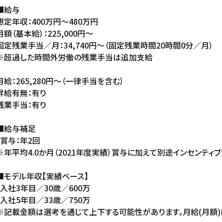
■給与
想定年収：400万円〜480万円
月額（基本給）：225,000円〜
固定残業手当／月：34,740円〜（固定残業時間20時間0分／月）
※超過した時間外労働の残業手当は追加支給
月給：265,280円〜（一律手当を含む）
昇給有無：有り
残業手当：有り
■給与補足
・賞与：年2回
※年平均4.0か月（2021年度実績）賞与に加えて別途インセンティ
■モデル年収【実績ベース】
・入社3年目／30歳／600万
・入社5年目／33歳／750万
※記載金額は選考を通じて上下する可能性があります。月給(月額)