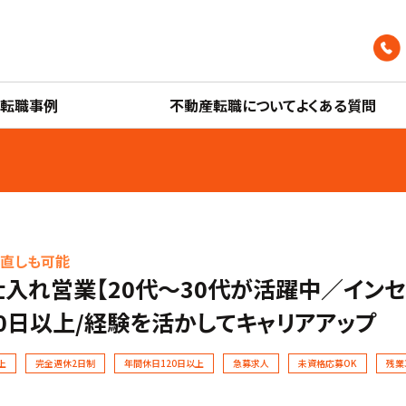
産転職事例
不動産転職についてよくある質問
見直しも可能
入れ営業【20代〜30代が活躍中／インセ
0日以上/経験を活かしてキャリアアップ
上
完全週休2日制
年間休日120日以上
急募求人
未資格応募OK
残業