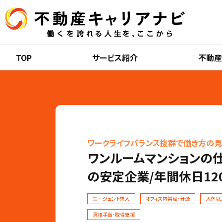
TOP
サービス紹介
不動
ワークライフバランス抜群で働き方の
ワンルームマンションの仕
の安定企業/年間休日12
エージェント求人
オフィス内禁煙･分煙
大卒以
資格手当･取得支援