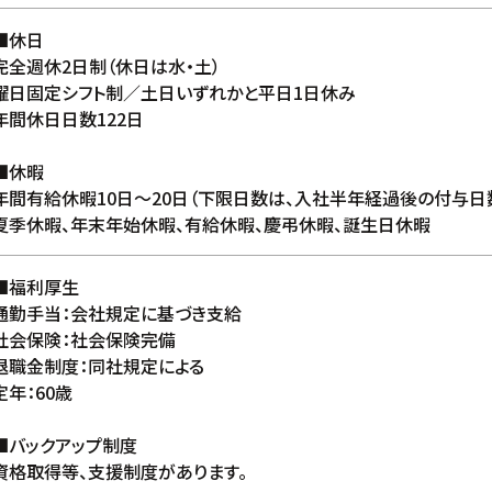
■休日
完全週休2日制（休日は水・土）
曜日固定シフト制／土日いずれかと平日1日休み
年間休日日数122日
■休暇
年間有給休暇10日〜20日（下限日数は、入社半年経過後の付与日
夏季休暇、年末年始休暇、有給休暇、慶弔休暇、誕生日休暇
■福利厚生
通勤手当：会社規定に基づき支給
社会保険：社会保険完備
退職金制度：同社規定による
定年：60歳
■バックアップ制度
資格取得等、支援制度があります。