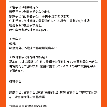
＜各手当・制度補足＞
通勤手当：全額支給となります。
家族手当：配偶者手当／子供手当があります。
住宅手当：自社管理の賃貸物件に住む場合 賃料の1/3補助
社会保険：補足事項なし。
厚生年金基金：補足事項なし
＜定年＞
60歳
60歳定年、65歳まで再雇用制度あり
＜教育制度・資格補助補足＞
基本的にはご経験に併せて業務をお任せします。先輩社員と一緒に
現場同行して頂いたり、業務に携わっていくOJTの中で業務を学ん
で頂きます。
各種手当
通勤手当、住宅手当、家族(扶養)手当、賃貸住宅手当(明豊プロパテ
ィーズ管理物件)、資格手当
残業手当※管理監督者を除く