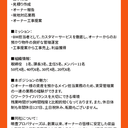
・見積り作成
・オーナー報告
・現地対応業務
・オーナー工事提案
■ミッション：
・BM担当者として、カスタマーサービスを徹底し、オーナーからのお
預かり物件の良好な管理運営
・工事提案から工事売上、利益獲得
■組織情報：
取締役 1名、課長3名、主任5名、メンバー11名
50代4名、40代6名、30代4名、20代6名
■本ポジションの魅力：
◎オーナー様の資産を預かるメイン担当業務のため、賃貸管理業
の一連の業務の経験ができます。
◎ワークライフバランスを大切にできる環境
残業時間が30時間程度と比較的短くなっております。また、休日体
制も年間休日127日、土日祝休み、転勤もございません。
■同社について：
明豊プロパティーズは、創業以来、オーナーの皆様に安定した収益