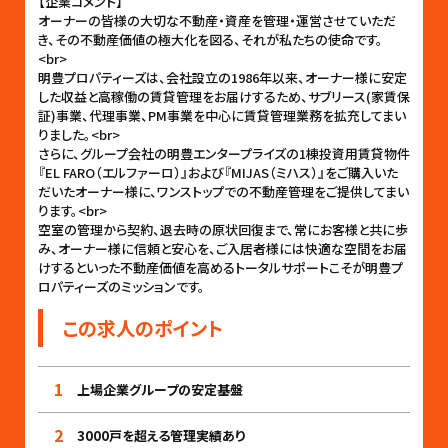
【企業コメント】
オーナーの皆様の大切な不動産・資産を管理・運営させていただ
き、その不動産価値の極大化を図る、それが私たちの使命です。
<br>
明豊プロパティーズは、会社設立の1986年以来、オーナー様に安定
した収益と高稼働の賃貸管理をお届けするため、サブリース(家賃保
証)事業、代理事業、PM事業を中心に賃貸管理業務を拡充してまい
りました。<br>
さらに、グループ会社の明豊エンタープライズの1棟投資用賃貸物件
『EL FARO（エルファーロ）』および『MIJAS（ミハス）』をご購入いた
だいたオーナー様に、ワンストップでの不動産管理をご提供してまい
ります。<br>
空室の管理から契約、退去時の原状回復まで、常にお客様と共に歩
み、オーナー様に信頼と安心を、ご入居者様には快適な空間をお届
けするといった不動産価値を高めるトータルサポートこそが明豊プ
ロパティーズのミッションです。
この求人のポイント
1
上場企業グループの安定基盤
2
3000戸を超える管理実績あり