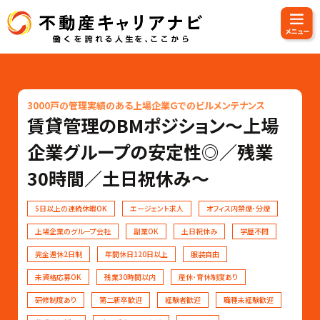
3000戸の管理実績のある上場企業Ｇでのビルメンテナンス
賃貸管理のBMポジション〜上場
企業グループの安定性◎／残業
30時間／土日祝休み〜
5日以上の連続休暇OK
エージェント求人
オフィス内禁煙･分煙
上場企業のグループ会社
副業OK
土日祝休み
学歴不問
完全週休2日制
年間休日120日以上
服装自由
未資格応募OK
残業30時間以内
産休･育休制度あり
研修制度あり
第二新卒歓迎
経験者歓迎
職種未経験歓迎