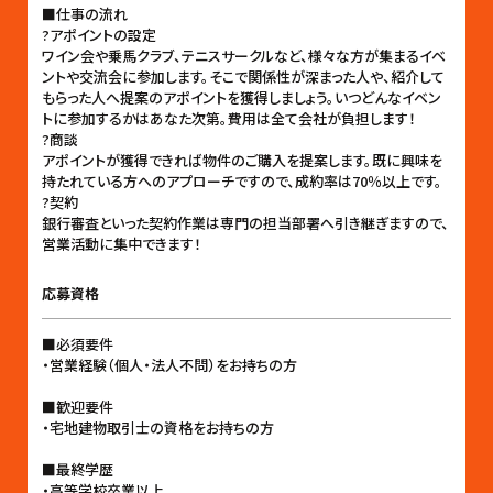
■仕事の流れ
?アポイントの設定
ワイン会や乗馬クラブ、テニスサークルなど、様々な方が集まるイベ
ントや交流会に参加します。そこで関係性が深まった人や、紹介して
もらった人へ提案のアポイントを獲得しましょう。いつどんなイベン
トに参加するかはあなた次第。費用は全て会社が負担します！
?商談
アポイントが獲得できれば物件のご購入を提案します。既に興味を
持たれている方へのアプローチですので、成約率は70％以上です。
?契約
銀行審査といった契約作業は専門の担当部署へ引き継ぎますので、
営業活動に集中できます！
応募資格
■必須要件
・営業経験（個人・法人不問）をお持ちの方
■歓迎要件
・宅地建物取引士の資格をお持ちの方
■最終学歴
・高等学校卒業以上