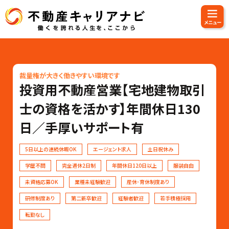
裁量権が大きく働きやすい環境です
投資用不動産営業【宅地建物取引
士の資格を活かす】年間休日130
日／手厚いサポート有
5日以上の連続休暇OK
エージェント求人
土日祝休み
学歴不問
完全週休2日制
年間休日120日以上
服装自由
未資格応募OK
業種未経験歓迎
産休･育休制度あり
研修制度あり
第二新卒歓迎
経験者歓迎
若手積極採用
転勤なし