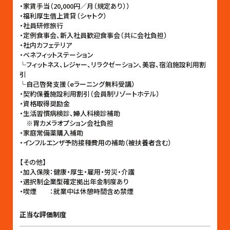
・家賃手当（20,000円／月（規定あり））
・福利厚生借上賃貸（シャトク）
・社員研修旅行
・定例食事会、新入社員歓迎食事会（共に会社負担）
・社内カフェテリア
・ベネフィットステーション
└フィットネス、レジャー、リラクゼーション、美容、宿泊施設利用割
引
└自己啓発支援（eラーニング無料受講）
・契約保養施設利用割引（会員制リゾートホテル）
・資格取得奨励金
・生活習慣病検診、婦人科検診補助
※胃カメラオプション会社負担
・家庭常備薬購入補助
・インフルエンザ予防接種費用の補助（被扶養者含む）
【その他】
・加入保険：健康・厚生・雇用・労災・介護
・選択制企業型確定拠出年金制度あり
・喫煙 ：就業中は休憩時間含め禁煙
正当な評価制度