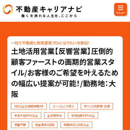
一社で不動産と資産運用プロになりたい方歓迎！
土地活用営業【反響営業】圧倒的
顧客ファーストの画期的営業スタ
イル/お客様のご希望を叶えるため
の幅広い提案が可能！/勤務地：大
阪
5日以上の連続休暇OK
エージェント求人
オフィス内禁煙･分煙
中途入社50％以上
土日祝休み
女性社員50％以上
学歴不問
完全週休2日制
年間休日120日以上