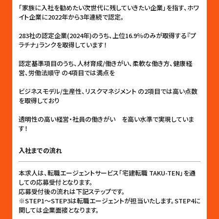
「家族に入社を勧めたい次世代に残していきたい企業」を指す、ホワ
イト企業に2022年から3年連続で認定。
283社の認定企業(2024年)のうち、上位16.9％のみが取得する『プ
ラチナ』ランクを取得しています！
認定基準項目のうち、人材育成/働きがい、柔軟な働き方、健康経
営、労働法順守 の4項目では満点を
ビジネスモデル/生産性、リスクマネジメント の2項目では高い点数
を取得しており
透明性の高い経営・社員の働きがい を高い水準で実現していま
す！
入社までの流れ
本求人は、転職エージェントサービス「宅建転職 TAKU-TEN」を通
しての応募受付となります。
応募受付後の流れは下記ステップです。
※STEP1〜STEP3は転職エージェントが担当いたします。STEP4に
関しては企業面接となります。