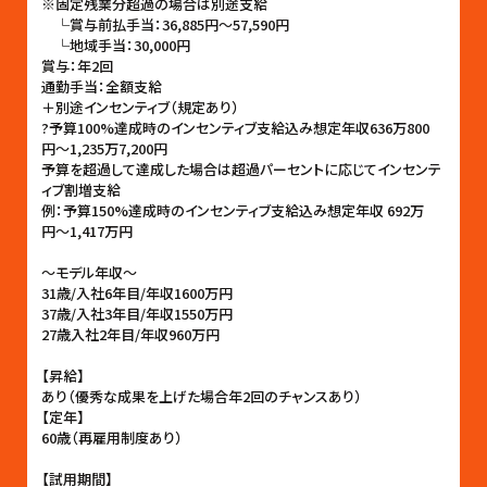
※固定残業分超過の場合は別途支給
└賞与前払手当：36,885円〜57,590円
└地域手当：30,000円
賞与：年2回
通勤手当：全額支給
＋別途インセンティブ（規定あり）
?予算100%達成時のインセンティブ支給込み想定年収636万800
円〜1,235万7,200円
予算を超過して達成した場合は超過パーセントに応じてインセンテ
ィブ割増支給
例：予算150%達成時のインセンティブ支給込み想定年収 692万
円〜1,417万円
〜モデル年収〜
31歳/入社6年目/年収1600万円
37歳/入社3年目/年収1550万円
27歳入社2年目/年収960万円
【昇給】
あり（優秀な成果を上げた場合年2回のチャンスあり）
【定年】
60歳（再雇用制度あり）
【試用期間】