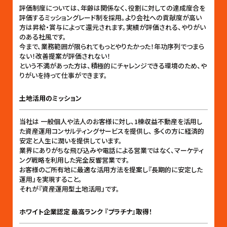
評価制度については、年齢は関係なく、役割に対しての達成度合を
評価するミッショングレード制を採用。より会社への貢献度が高い
方は昇給・賞与によって還元されます。実績が評価される、やりがい
のある社風です。
今まで、業務範囲が限られてもっとやりたかった！年功序列でつまら
ない！改善提案が評価されない！
という不満があった方は、積極的にチャレンジできる環境のため、や
りがいを持って仕事ができます。
土地活用のミッション
当社は 一般個人や法人のお客様に対し、1棟収益不動産を活用し
た資産運用コンサルティングサービスを提供し、 多くの方に経済的
安定と人生に潤いを提供しています。
業界にありがちな飛び込みや電話による営業ではなく、マーケティ
ング戦略を利用した完全反響営業です。
お客様のご所有地に最適な活用方法を提案し『長期的に安定した
運用』を実現すること。
それが『資産運用型土地活用』です。
ホワイト企業認定 最高ランク 『プラチナ』取得！