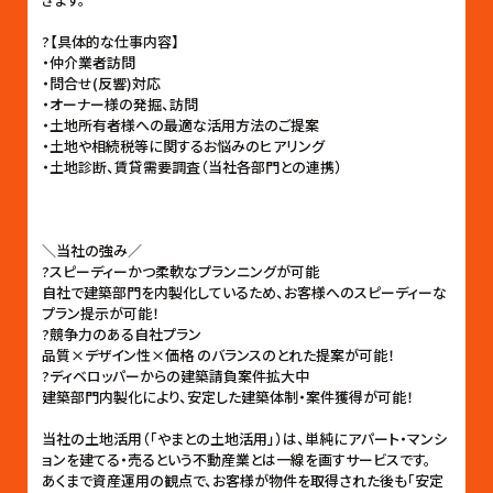
?【具体的な仕事内容】
・仲介業者訪問
・問合せ(反響)対応
・オーナー様の発掘、訪問
・土地所有者様への最適な活用方法のご提案
・土地や相続税等に関するお悩みのヒアリング
・土地診断、賃貸需要調査（当社各部門との連携）
＼当社の強み／
?スピーディーかつ柔軟なプランニングが可能
自社で建築部門を内製化しているため、お客様へのスピーディーな
プラン提示が可能！
?競争力のある自社プラン
品質×デザイン性×価格 のバランスのとれた提案が可能！
?ディベロッパーからの建築請負案件拡大中
建築部門内製化により、安定した建築体制・案件獲得が可能！
当社の土地活用（「やまとの土地活用」）は、単純にアパート・マンシ
ョンを建てる・売るという不動産業とは一線を画すサービスです。
あくまで資産運用の観点で、お客様が物件を取得された後も「安定