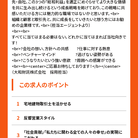
先・自社、この3つの「総和利益」を適正にめぐらせてより大きな価値
を共に生み出し続けるという成長戦略を掲げており、この戦略に共
感いただける方には魅力的な職場ではないかと思います。<br>
組織と顧客と取引先と、共に成長をしていきたいと想う方にはお勧
めの企業様です。<br>（担当エージェントより）
<br><br>
すべてに当てはまる必要はない。どれかに当てはまれば当社向きで
す！
<br>?会社の想い、方針への共感 ?仕事に対する熱意
<br>?ベンチャーマインド ?逃げない姿勢がある
<br>?こうなりたいという強い意欲 ?周囲への感謝ができる
<br><b><center>ご応募お待ちしております！</b></center>
（大和財託株式会社 採用担当）
この求人のポイント
1
宅地建物取引士を活かせる
2
反響営業スタイル
「社会貢献」「私たちに関わる全ての人々の幸せ」の実現に
3
こだわる