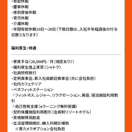
・有給休暇
・慶事休暇
・産前産後休暇
・育児休暇
・介護休暇
・年間有給休暇10日〜20日（下限日数は、入社半年経過後の付与
日数となります）
福利厚生・待遇
・家賃手当（20,000円／月（規定あり））
・福利厚生借上賃貸（シャトク）
・社員研修旅行
・定例食事会、新入社員歓迎食事会（共に会社負担）
・社内カフェテリア
・ベネフィットステーション
└フィットネス、レジャー、リラクゼーション、美容、宿泊施設利用割
引
└自己啓発支援（eラーニング無料受講）
・契約保養施設利用割引（会員制リゾートホテル）
・資格取得奨励金
・生活習慣病検診、婦人科検診補助
※胃カメラオプション会社負担