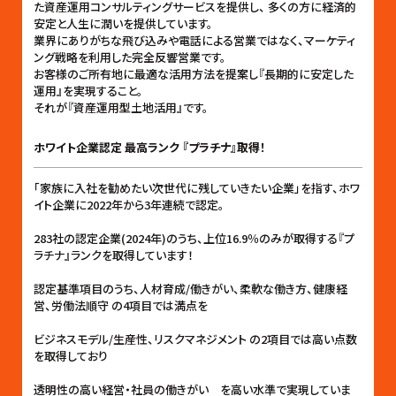
た資産運用コンサルティングサービスを提供し、 多くの方に経済的
安定と人生に潤いを提供しています。
業界にありがちな飛び込みや電話による営業ではなく、マーケティ
ング戦略を利用した完全反響営業です。
お客様のご所有地に最適な活用方法を提案し『長期的に安定した
運用』を実現すること。
それが『資産運用型土地活用』です。
ホワイト企業認定 最高ランク 『プラチナ』取得！
「家族に入社を勧めたい次世代に残していきたい企業」を指す、ホワ
イト企業に2022年から3年連続で認定。
283社の認定企業(2024年)のうち、上位16.9％のみが取得する『プ
ラチナ』ランクを取得しています！
認定基準項目のうち、人材育成/働きがい、柔軟な働き方、健康経
営、労働法順守 の4項目では満点を
ビジネスモデル/生産性、リスクマネジメント の2項目では高い点数
を取得しており
透明性の高い経営・社員の働きがい を高い水準で実現していま