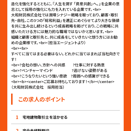
造化を強化するとともに、『人生を潤す 「資産共創」へ。』を企業の意
志として採用の強化にも力を入れている企業です。<br>
大和財託株式会社では潤環シナジー戦略を取っており、顧客・取引
先・自社、この3つの「総和利益」を適正にめぐらせてより大きな価値
を共に生み出し続けるという成長戦略を掲げており、この戦略に共
感いただける方には魅力的な職場ではないかと思います。<br>
組織と顧客と取引先と、共に成長をしていきたいと想う方にはお勧
めの企業様です。<br>（担当エージェントより）
<br><br>
すべてに当てはまる必要はない。どれかに当てはまれば当社向きで
す！
<br>?会社の想い、方針への共感 ?仕事に対する熱意
<br>?ベンチャーマインド ?逃げない姿勢がある
<br>?こうなりたいという強い意欲 ?周囲への感謝ができる
<br><b><center>ご応募お待ちしております！</b></center>
（大和財託株式会社 採用担当）
この求人のポイント
1
宅地建物取引士を活かせる
2
完全未経験歓迎