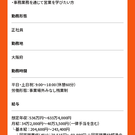
・事務業務を通じて営業を学びたい方
勤務形態
正社員
勤務地
大阪府
勤務時間
平日・土日祝：9:00〜18:00（休憩60分）
労働形態：事業場外みなし残業制
給与
想定年収：536万円〜633万4,000円
月給：34万2,000円〜40万3,500円（一律手当を含む）
└基本給 ：204,600円〜243,400円
└固定残業代(45H)：70,515円〜83,880円 ※固定残業分超過の