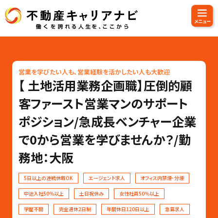
営業を学びたい人も、営業経験を活かしたい人も大歓迎
【 土地活用業務企画職】圧倒的顧
客ファースト営業マンのサポート
ポジション/急成長ベンチャー企業
で0から営業を学びませんか？/勤
務地：大阪
5日以上の連続休暇OK
エージェント求人
オフィス内禁煙･分煙
中途入社50％以上
土日祝休み
女性社員50％以上
学歴不問
完全週休2日制
年間休日120日以上
急募求人