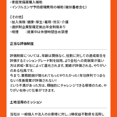
・家庭常備薬購入補助
・インフルエンザ予防接種費用の補助（被扶養者含む）
【その他】
・加入保険：健康・厚生・雇用・労災・介護
・選択制企業型確定拠出年金制度あり
・喫煙 ：就業中は休憩時間含め禁煙
正当な評価制度
評価制度については、年齢は関係なく、役割に対しての達成度合を
評価するミッショングレード制を採用。より会社への貢献度が高い
方は昇給・賞与によって還元されます。実績が評価される、やりがい
のある社風です。
今まで、業務範囲が限られてもっとやりたかった！年功序列でつまら
ない！改善提案が評価されない！
という不満があった方は、積極的にチャレンジできる環境のため、や
りがいを持って仕事ができます。
土地活用のミッション
当社は 一般個人や法人のお客様に対し、1棟収益不動産を活用し