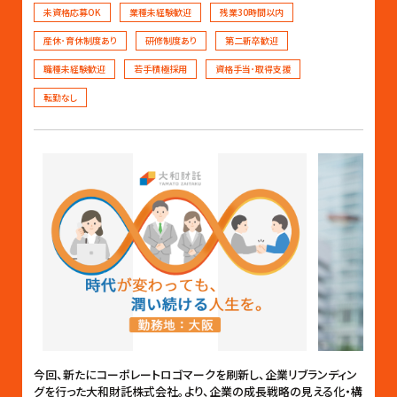
未資格応募OK
業種未経験歓迎
残業30時間以内
産休･育休制度あり
研修制度あり
第二新卒歓迎
職種未経験歓迎
若手積極採用
資格手当･取得支援
転勤なし
今回、新たにコーポレートロゴマークを刷新し、企業リブランディン
グを行った大和財託株式会社。より、企業の成長戦略の見える化・構