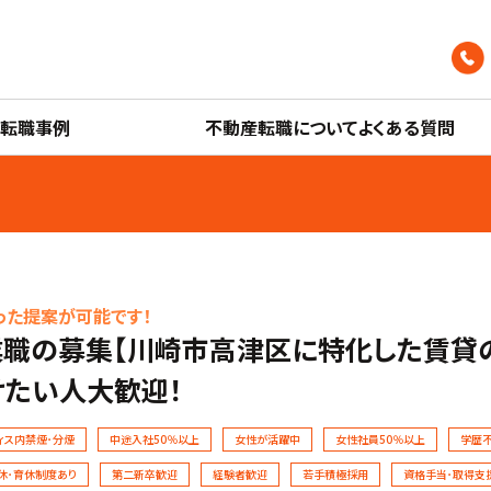
産転職事例
不動産転職についてよくある質問
った提案が可能です！
職の募集【川崎市高津区に特化した賃貸
けたい人大歓迎！
ィス内禁煙･分煙
中途入社50％以上
女性が活躍中
女性社員50％以上
学歴
休･育休制度あり
第二新卒歓迎
経験者歓迎
若手積極採用
資格手当･取得支