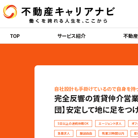
TOP
サービス紹介
不動
自社設計も手掛けているので自身を持
完全反響の賃貸仲介営業
団】安定して地に足をつ
5日以上の連続休暇OK
エージェント求人
オフ
急募求人
服装自由
残業20時間以内
産