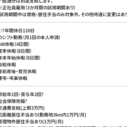
└超過分は別途支給します。
※正社員雇用（3か月間の試用期間あり）
(試用期間中は資格・居住手当のみ対象外、その他待遇に変更はあり
◇?年間休日120日
のシフト勤務（月1回の本人申請）
GW休暇（4日間）
夏季休暇（8日間）
年末年始休暇（8日間）
有給休暇
産前産後・育児休暇
慶弔・弔事休暇
昇給年1回・賞与年2回?
社会保険完備?
交通費支給(上限3万円)
近距離居住手当あり(勤務地3km内1万円/月)
管理物件居住手当あり(1万円/月)