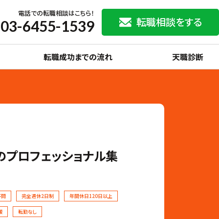
電話での転職相談はこちら！
転職相談をする
03-6455-1539
転職成功までの流れ
天職診断
のプロフェッショナル集
不問
完全週休2日制
年間休日120日以上
援
転勤なし