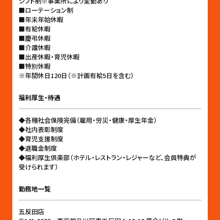
シフト制※事業所により変動あり
■ローテーション制
■年末年始休暇
■有給休暇
■慶弔休暇
■介護休暇
■出産休暇・育児休暇
■特別休暇
※年間休日120日（※計画有給5日を含む）
福利厚生・待遇
◆各種社会保険完備（雇用・労災・健康・厚生年金）
◆社内表彰制度
◆育児支援制度
◆退職金制度
◆福利厚生倶楽部（ホテル・レストラン・レジャーなど、会員特典が
受けられます）
勤務地一覧
五反田店