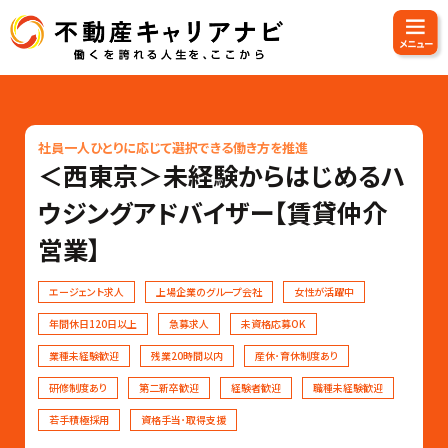
社員一人ひとりに応じて選択できる働き方を推進
＜西東京＞未経験からはじめるハ
ウジングアドバイザー【賃貸仲介
営業】
エージェント求人
上場企業のグループ会社
女性が活躍中
年間休日120日以上
急募求人
未資格応募OK
業種未経験歓迎
残業20時間以内
産休･育休制度あり
研修制度あり
第二新卒歓迎
経験者歓迎
職種未経験歓迎
若手積極採用
資格手当･取得支援