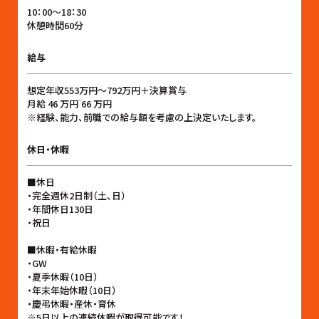
10：00〜18：30
休憩時間60分
給与
想定年収553万円〜792万円＋決算賞与
月給 46 万円‾66 万円
※経験、能力、前職での給与額を考慮の上決定いたします。
休日・休暇
■休日
・完全週休2日制（土、日）
・年間休日130日
・祝日
■休暇・有給休暇
・GW
・夏季休暇（10日）
・年末年始休暇（10日）
・慶弔休暇・産休・育休
※5日以上の連続休暇が取得可能です！