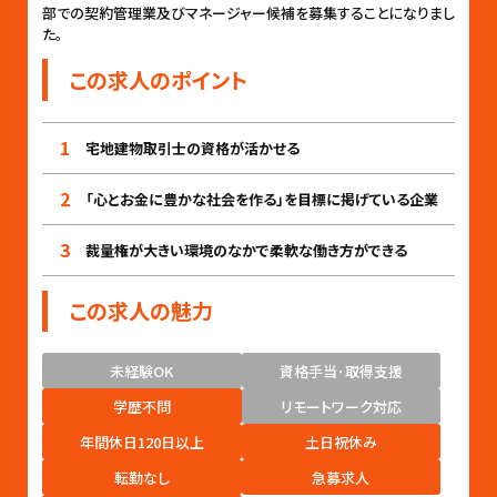
部での契約管理業及びマネージャー候補を募集することになりまし
た。
この求人のポイント
1
宅地建物取引士の資格が活かせる
2
「心とお金に豊かな社会を作る」を目標に掲げている企業
3
裁量権が大きい環境のなかで柔軟な働き方ができる
この求人の魅力
未経験OK
資格手当･取得支援
学歴不問
リモートワーク対応
年間休日120日以上
土日祝休み
転勤なし
急募求人