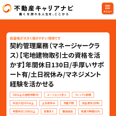
裁量権が大きく働きやすい環境です
契約管理業務（マネージャークラ
ス）【宅地建物取引士の資格を活
かす】年間休日130日/手厚いサポ
ート有/土日祝休み/マネジメント
経験を活かせる
5日以上の連続休暇OK
エージェント求人
フレックス勤務
中途入社50％以上
土日祝休み
学歴不問
完全週休2日制
年間休日120日以上
急募求人
服装自由
残業30時間以内