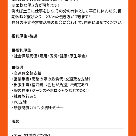
※柔軟な働き方が可能です！
例えば土日に仕事をして、その分の代休として平日に休んだり、長
期休暇と繋げたり…といった働き方ができます！
自分の予定や営業活動の都合に合わせて、自由に決めてください。
福利厚生・待遇
■福利厚生
・社会保険完備（雇用・労災・健康・厚生年金）
■待遇
・交通費全額支給
・営業手当（商談の際の飲食代・交通費を支給）
・出張手当（宿泊費は会社が負担）※規定あり
・服装自由（ジーンズやポロシャツなどでOK！）
・社員旅行あり
・PC支給
・研修制度：OJT、外部セミナー
服装
・スーツは着なくてOK！