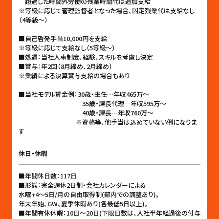
超過した時間外労働の残業時間代は追加支給
※等級に応じて管理監督者となった場合、固定残業代は支給なし
（4等級〜）
■自己啓発手当10,000円を支給
※等級に応じて支給なし（5等級〜）
■処遇：当社人事制度、経験、スキルを考慮し決定
■賞与：年2回（8月締め、2月締め）
※業績による決算賞与支給の場合もあり
■当社モデル賃金例：30歳・主任…年収465万〜
35歳・課長代理…年収595万〜
40歳・課長…年収760万〜
※資格等、他手当は込めていない例になりま
す
休日・休暇
■年間休日数：117日
■形態：完全週休2日制・会社カレンダーによる
水曜+4〜5日/月の自由取得制(部内での調整あり)。
年末年始、GW、夏季休暇あり(各最低5日以上)。
■年間有休休暇：10日〜20日(下限日数は、入社半年経過後の付与