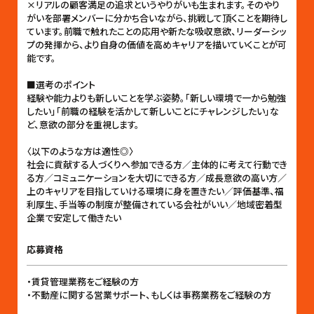
×リアルの顧客満足の追求というやりがいも生まれます。そのやり
がいを部署メンバーに分かち合いながら、挑戦して頂くことを期待し
ています。前職で触れたことの応用や新たな吸収意欲、リーダーシッ
プの発揮から、より自身の価値を高めキャリアを描いていくことが可
能です。
■選考のポイント
経験や能力よりも新しいことを学ぶ姿勢。「新しい環境で一から勉強
したい」「前職の経験を活かして新しいことにチャレンジしたい」な
ど、意欲の部分を重視します。
〈以下のような方は適性◎〉
社会に貢献する人づくりへ参加できる方／主体的に考えて行動でき
る方／コミュニケーションを大切にできる方／成長意欲の高い方／
上のキャリアを目指していける環境に身を置きたい／評価基準、福
利厚生、手当等の制度が整備されている会社がいい／地域密着型
企業で安定して働きたい
応募資格
・賃貸管理業務をご経験の方
・不動産に関する営業サポート、もしくは事務業務をご経験の方