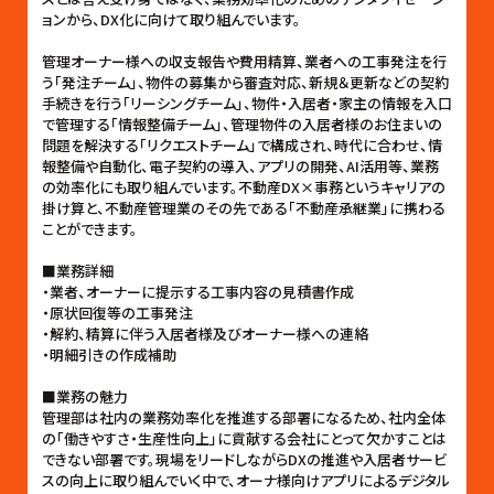
ョンから、DX化に向けて取り組んでいます。
管理オーナー様への収支報告や費用精算、業者への工事発注を行
う「発注チーム」、物件の募集から審査対応、新規＆更新などの契約
手続きを行う「リーシングチーム」、物件・入居者・家主の情報を入口
で管理する「情報整備チーム」、管理物件の入居者様のお住まいの
問題を解決する「リクエストチーム」で構成され、時代に合わせ、情
報整備や自動化、電子契約の導入、アプリの開発、AI活用等、業務
の効率化にも取り組んでいます。不動産DX×事務というキャリアの
掛け算と、不動産管理業のその先である「不動産承継業」に携わる
ことができます。
■業務詳細
・業者、オーナーに提示する工事内容の見積書作成
・原状回復等の工事発注
・解約、精算に伴う入居者様及びオーナー様への連絡
・明細引きの作成補助
■業務の魅力
管理部は社内の業務効率化を推進する部署になるため、社内全体
の「働きやすさ・生産性向上」に貢献する会社にとって欠かすことは
できない部署です。現場をリードしながらDXの推進や入居者サービ
スの向上に取り組んでいく中で、オーナ様向けアプリによるデジタル