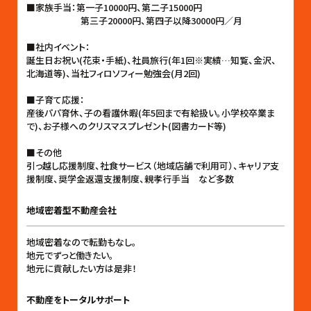
■家族手当：第一子10000円、第二子15000円
第三子20000円、第四子以降30000円／月
■社内イベント：
誕生日お祝い(花束・手紙)、社員旅行(年1回※実績…知覧、金沢、
北海道等)、当社フィロソフィー勉強会(月2回)
■子育て応援：
産後パパ育休、子の看護休暇(年5回まで有給扱い。小学校卒業ま
で)、お子様へのクリスマスプレゼント(図書カード等)
■その他
引っ越し応援制度、社食サービス（地域店舗で利用可）、キャリア支
援制度、奨学金返還支援制度、親孝行手当 など多数
地域密着型不動産会社
地域密着なので転勤もなし。
地元でずっと働きたい。
地元に貢献したい方は是非！
不動産をトータルサポート