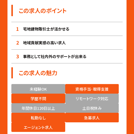
この求人のポイント
1
宅地建物取引士が活かせる
2
地域貢献実感の高い求人
3
事務として社内外のサポートが出来る
この求人の魅力
未経験OK
資格手当･取得支援
学歴不問
リモートワーク対応
年間休日120日以上
土日祝休み
転勤なし
急募求人
エージェント求人