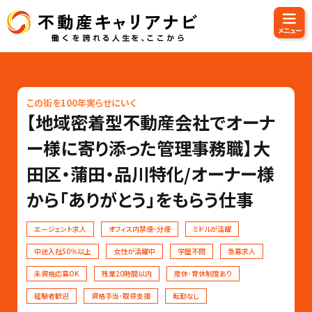
この街を100年実らせにいく
【地域密着型不動産会社でオーナ
ー様に寄り添った管理事務職】大
田区・蒲田・品川特化/オーナー様
から「ありがとう」をもらう仕事
エージェント求人
オフィス内禁煙･分煙
ミドルが活躍
中途入社50％以上
女性が活躍中
学歴不問
急募求人
未資格応募OK
残業20時間以内
産休･育休制度あり
経験者歓迎
資格手当･取得支援
転勤なし