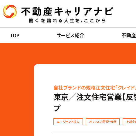
TOP
サービス紹介
不動
自社ブランドの規格注文住宅「クレイド
東京／注文住宅営業【反
プ
エージェント求人
オフィス内禁煙･分煙
上場企