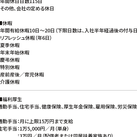
・年間休日日数115日
・その他、会社の定める休日
■休暇
・年間有給休暇10日〜20日（下限日数は、入社半年経過後の付与日
・リフレッシュ休暇（年6日）
・夏季休暇
・年末年始休暇
・慶弔休暇
・特別休暇
・産前産後／育児休暇
・介護休暇
■福利厚生
通勤手当、住宅手当、健康保険、厚生年金保険、雇用保険、労災保険
通勤手当：月に上限15万円まで支給
住宅手当：1万5,000円／月（単身）
：3万円／月（配偶者または同居扶養家族あり）