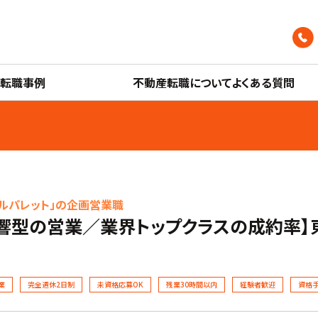
産転職事例
不動産転職についてよくある質問
ルパレット」の企画営業職
響型の営業／業界トップクラスの成約率】
業
完全週休2日制
未資格応募OK
残業30時間以内
経験者歓迎
資格