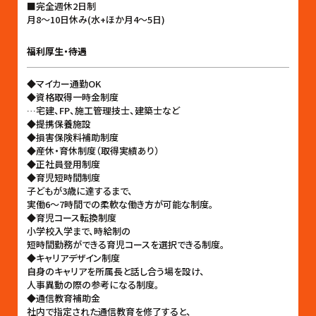
■完全週休2日制
月8〜10日休み(水+ほか月4〜5日)
福利厚生・待遇
◆マイカー通勤OK
◆資格取得一時金制度
…宅建、FP、施工管理技士、建築士など
◆提携保養施設
◆損害保険料補助制度
◆産休・育休制度（取得実績あり）
◆正社員登用制度
◆育児短時間制度
子どもが3歳に達するまで、
実働6〜7時間での柔軟な働き方が可能な制度。
◆育児コース転換制度
小学校入学まで、時給制の
短時間勤務ができる育児コースを選択できる制度。
◆キャリアデザイン制度
自身のキャリアを所属長と話し合う場を設け、
人事異動の際の参考になる制度。
◆通信教育補助金
社内で指定された通信教育を修了すると、