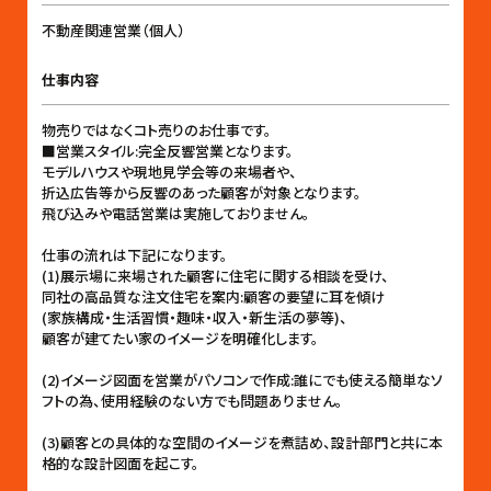
不動産関連営業（個人）
仕事内容
物売りではなくコト売りのお仕事です。
■営業スタイル:完全反響営業となります。
モデルハウスや現地見学会等の来場者や、
折込広告等から反響のあった顧客が対象となります。
飛び込みや電話営業は実施しておりません。
仕事の流れは下記になります。
(1)展示場に来場された顧客に住宅に関する相談を受け、
同社の高品質な注文住宅を案内:顧客の要望に耳を傾け
(家族構成・生活習慣・趣味・収入・新生活の夢等)、
顧客が建てたい家のイメージを明確化します。
(2)イメージ図面を営業がパソコンで作成:誰にでも使える簡単なソ
フトの為、使用経験のない方でも問題ありません。
(3)顧客との具体的な空間のイメージを煮詰め、設計部門と共に本
格的な設計図面を起こす。