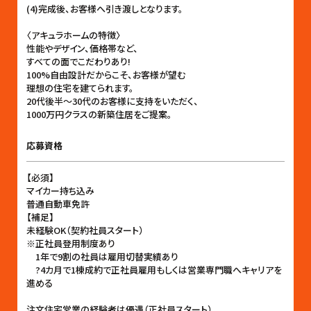
(4)完成後、お客様へ引き渡しとなります。
〈アキュラホームの特徴〉
性能やデザイン、価格帯など、
すべての面でこだわりあり!
100%自由設計だからこそ、お客様が望む
理想の住宅を建てられます。
20代後半〜30代のお客様に支持をいただく、
1000万円クラスの新築住居をご提案。
応募資格
【必須】
マイカー持ち込み
普通自動車免許
【補足】
未経験OK（契約社員スタート）
※正社員登用制度あり
1年で9割の社員は雇用切替実績あり
?4カ月で1棟成約で正社員雇用もしくは営業専門職へキャリアを
進める
注文住宅営業の経験者は優遇（正社員スタート）