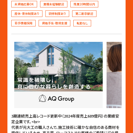
未資格応募OK
業種未経験歓迎
残業20時間以内
産休･育休制度あり
研修制度あり
第二新卒歓迎
若手積極採用
資格手当･取得支援
転勤なし
3期連続売上高レコード更新中（2024年度売上689億円）の業績安
定企業です。<br>
代表が元大工の職人さんで、施工技術に確かな自信のある商材を
提供しているため、高品質、ローコストでお客様のご希望に沿う提