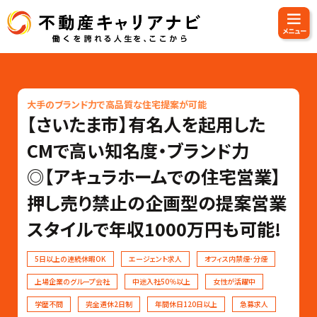
大手のブランド力で高品質な住宅提案が可能
【さいたま市】有名人を起用した
CMで高い知名度・ブランド力
◎【アキュラホームでの住宅営業】
押し売り禁止の企画型の提案営業
スタイルで年収1000万円も可能!
5日以上の連続休暇OK
エージェント求人
オフィス内禁煙･分煙
上場企業のグループ会社
中途入社50％以上
女性が活躍中
学歴不問
完全週休2日制
年間休日120日以上
急募求人