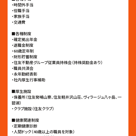
・時間外手当
・役職手当
・家族手当
・交通費
■各種制度
・確定拠出年金
・退職金制度
・60歳定年制
・財形貯蓄制度
・住友不動産グループ従業員持株会（持株奨励金あり）
・職員共済会
・永年勤続表彰
・社内厚生行事補助
■厚生施設
・保養所（住友発哺山寮、住友軽井沢山荘、ヴィラージュ八ヶ岳、一
碧湖）
・クラブ施設（住友クラブ）
■健康関連制度
・定期健康診断
・人間ドック（40歳以上の職員を対象）