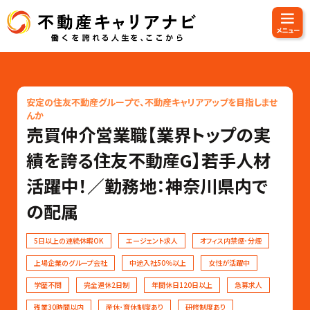
安定の住友不動産グループで、不動産キャリアアップを目指しませ
んか
売買仲介営業職【業界トップの実
績を誇る住友不動産G】若手人材
活躍中！／勤務地：神奈川県内で
の配属
5日以上の連続休暇OK
エージェント求人
オフィス内禁煙･分煙
上場企業のグループ会社
中途入社50％以上
女性が活躍中
学歴不問
完全週休2日制
年間休日120日以上
急募求人
残業30時間以内
産休･育休制度あり
研修制度あり