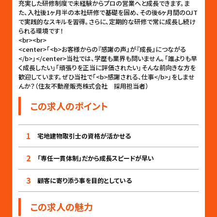
充実した研修制度で未経験からプロの営業へと成長できます。ま
た、入社後1ヶ月半の本社研修で基礎を固め、その後6ヶ月間のOJT
で実践的なスキルを習得。さらに、定期的な研修で常に成長し続け
られる環境です！
<br><br>
<center>「<b>お客様からの『感謝の声』が『成長』につながる
</b>」</center>当社では、学歴も業界も問いません。「誰よりも早
く成長したい」「頑張りを正当に評価されたい」そんな前向きな方を
歓迎しています。ぜひ当社で「<b>感謝される、仕事</b>」をしませ
んか？（住友不動産販売株式会社 採用担当者）
この求人のポイント
1
宅地建物取引士の資格が活かせる
2
「専任一貫体制」だから成長スピードが早い
3
顧客に寄り添う事を目的としている
この求人の魅力