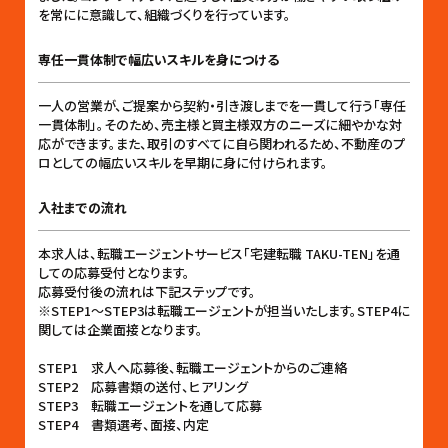
を常にに意識して、組織づくりを行っています。
専任一貫体制で幅広いスキルを身につける
一人の営業が、ご提案から契約・引き渡しまでを一貫して行う「専任
一貫体制」。そのため、売主様と買主様双方のニーズに細やかな対
応ができます。また、取引のすべてに自ら関われるため、不動産のプ
ロとしての幅広いスキルを早期に身に付けられます。
入社までの流れ
本求人は、転職エージェントサービス「宅建転職 TAKU-TEN」を通
しての応募受付となります。
応募受付後の流れは下記ステップです。
※STEP1〜STEP3は転職エージェントが担当いたします。STEP4に
関しては企業面接となります。
STEP1 求人へ応募後、転職エージェントからのご連絡
STEP2 応募書類の送付、ヒアリング
STEP3 転職エージェントを通して応募
STEP4 書類選考、面接、内定