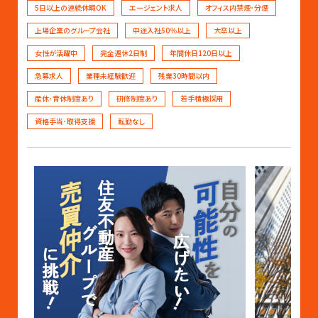
5日以上の連続休暇OK
エージェント求人
オフィス内禁煙･分煙
上場企業のグループ会社
中途入社50％以上
大卒以上
女性が活躍中
完全週休2日制
年間休日120日以上
急募求人
業種未経験歓迎
残業30時間以内
産休･育休制度あり
研修制度あり
若手積極採用
資格手当･取得支援
転勤なし