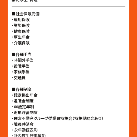
■社会保険完備
・雇用保険
・労災保険
・健康保険
・厚生年金
・介護保険
■各種手当
・時間外手当
・役職手当
・家族手当
・交通費
■各種制度
・確定拠出年金
・退職金制度
・60歳定年制
・財形貯蓄制度
・住友不動産グループ従業員持株会（持株奨励金あり）
・職員共済会
・永年勤続表彰
・社内厚生行事補助