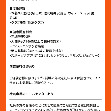
■厚生施設
・保養所（住友発哺山寮、住友軽井沢山荘、ヴィラージュ八ヶ岳、一
碧湖）
・クラブ施設（住友クラブ）
■健康関連制度
・定期健康診断
・人間ドック（40歳以上の職員を対象）
・インフルエンザ予防接種
・婦人科検診（30〜39歳の職員を対象）
・スポーツクラブ利用（コナミ、セントラル、ルネサンス、ジェクサー）
前職年収保証あり
ご経験者様に限りますが、前職の年収を初年度は保証させていただ
きます。お気軽にご相談ください。
社員専用のコールセンターあり
社員の方のお悩みなどに対して匿名でご相談できる窓口を開設し
ました。コンプライアンスを遵守し、社員の方が働きやすい取り組み