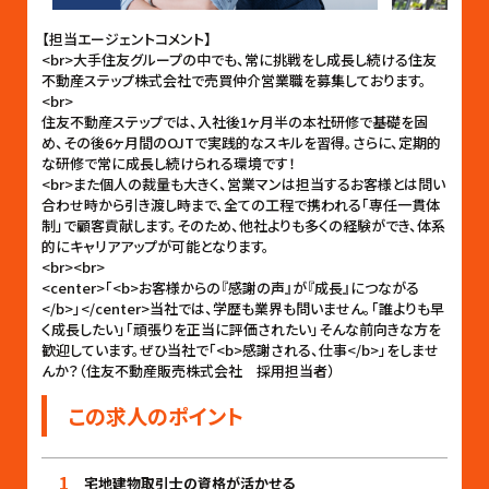
【担当エージェントコメント】
<br>大手住友グループの中でも、常に挑戦をし成長し続ける住友
不動産ステップ株式会社で売買仲介営業職を募集しております。
<br>
住友不動産ステップでは、入社後1ヶ月半の本社研修で基礎を固
め、その後6ヶ月間のOJTで実践的なスキルを習得。さらに、定期的
な研修で常に成長し続けられる環境です！
<br>また個人の裁量も大きく、営業マンは担当するお客様とは問い
合わせ時から引き渡し時まで、全ての工程で携われる「専任一貫体
制」で顧客貢献します。そのため、他社よりも多くの経験ができ、体系
的にキャリアアップが可能となります。
<br><br>
<center>「<b>お客様からの『感謝の声』が『成長』につながる
</b>」</center>当社では、学歴も業界も問いません。「誰よりも早
く成長したい」「頑張りを正当に評価されたい」そんな前向きな方を
歓迎しています。ぜひ当社で「<b>感謝される、仕事</b>」をしませ
んか？（住友不動産販売株式会社 採用担当者）
この求人のポイント
1
宅地建物取引士の資格が活かせる