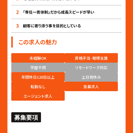
2
「専任一貫体制」だから成長スピードが早い
3
顧客に寄り添う事を目的としている
この求人の魅力
未経験OK
資格手当･取得支援
学歴不問
リモートワーク対応
年間休日120日以上
土日祝休み
転勤なし
急募求人
エージェント求人
募集要項