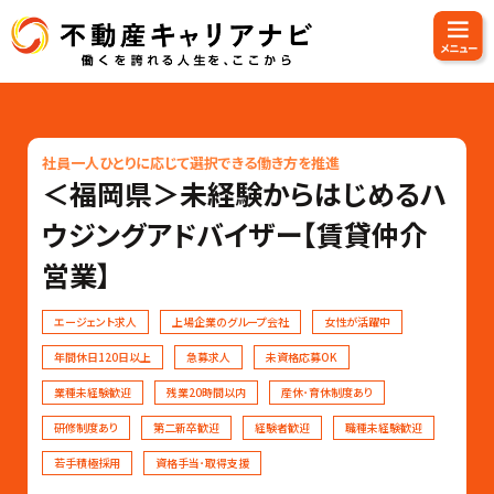
社員一人ひとりに応じて選択できる働き方を推進
＜福岡県＞未経験からはじめるハ
ウジングアドバイザー【賃貸仲介
営業】
エージェント求人
上場企業のグループ会社
女性が活躍中
年間休日120日以上
急募求人
未資格応募OK
業種未経験歓迎
残業20時間以内
産休･育休制度あり
研修制度あり
第二新卒歓迎
経験者歓迎
職種未経験歓迎
若手積極採用
資格手当･取得支援