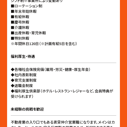
シフト制※事業所により変動あり
■ローテーション制
■年末年始休暇
■有給休暇
■慶弔休暇
■介護休暇
■出産休暇・育児休暇
■特別休暇
※年間休日120日（※計画有給5日を含む）
福利厚生・待遇
◆各種社会保険完備（雇用・労災・健康・厚生年金）
◆社内表彰制度
◆育児支援制度
◆退職金制度
◆福利厚生倶楽部（ホテル・レストラン・レジャーなど、会員特典が
受けられます）
未経験の挑戦を歓迎
不動産業の入り口でもある賃貸仲介営業職になります。メインはカ