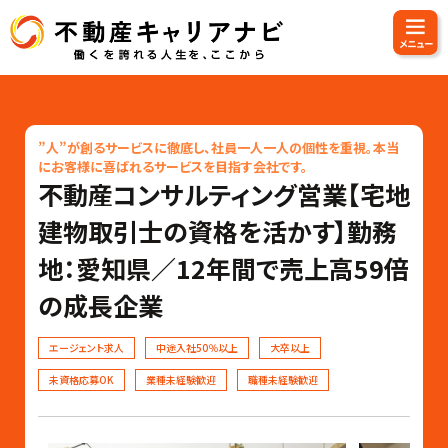
”人”が創るサービスに徹底し、社員一人一人の個性を重視。本当
にお客様に喜ばれるサービスを目指す会社です。
不動産コンサルティング営業【宅地
建物取引士の資格を活かす】勤務
地：愛知県／12年間で売上高59倍
の成長企業
エージェント求人
中途入社50％以上
大卒以上
未資格応募OK
業種未経験歓迎
職種未経験歓迎