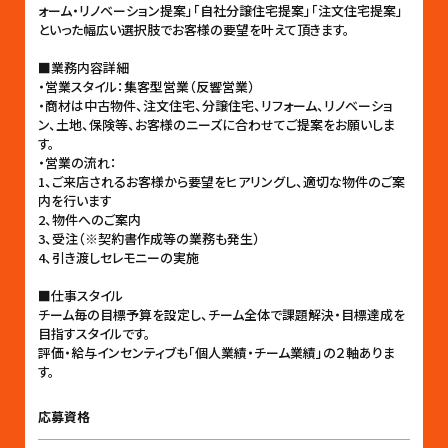
ォーム・リノベーション提案」「自社分譲住宅提案」「注文住宅提案」
といった幅広い選択肢でお客様の要望を叶えて頂きます。
■業務内容詳細
・営業スタイル：集客型営業（反響営業）
・商材は中古物件、注文住宅、分譲住宅、リフォーム、リノベーショ
ン、土地、保険等、お客様のニーズに合わせてご提案をお願いしま
す。
・営業の流れ：
1、ご来店されるお客様から要望をヒアリングし、適切な物件のご案
内を行います
2、物件へのご案内
3、受注（※契約書作成等の業務も発生）
4、引き渡しセレモニーの実施
■仕事スタイル
チーム毎の目標予算を設定し、チーム全体で課題解決・目標達成を
目指すスタイルです。
評価・給与インセンティブも「個人業績・チーム業績」の２軸ありま
す。
応募資格