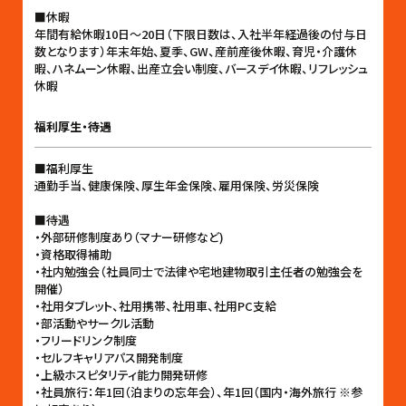
■休暇
年間有給休暇10日〜20日（下限日数は、入社半年経過後の付与日
数となります）年末年始、夏季、GW、産前産後休暇、育児・介護休
暇、ハネムーン休暇、出産立会い制度、バースデイ休暇、リフレッシュ
休暇
福利厚生・待遇
■福利厚生
通勤手当、健康保険、厚生年金保険、雇用保険、労災保険
■待遇
・外部研修制度あり（マナー研修など)
・資格取得補助
・社内勉強会（社員同士で法律や宅地建物取引主任者の勉強会を
開催）
・社用タブレット、社用携帯、社用車、社用PC支給
・部活動やサークル活動
・フリードリンク制度
・セルフキャリアパス開発制度
・上級ホスピタリティ能力開発研修
・社員旅行：年1回（泊まりの忘年会）、年1回（国内・海外旅行 ※参