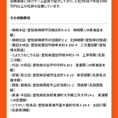
目標達成に向けチーム全員で協力しており、入社2年目で年収1000
万円以上の社員も在籍しています。
その他勤務地
・岡崎本店：愛知県岡崎市羽根北町5-6-5 岡崎駅（JR東海道本
線）
・岡崎北店：愛知県岡崎市井田南町2-2 北岡崎駅（愛知環状鉄道）
・豊田大林店：愛知県豊田市御幸本町4-200-4 三河豊田駅（愛知
環状鉄道）
・とよたうわごろも店：愛知県豊田市樹木町5-70 上挙母駅（名鉄
三河線）
・刈谷・大府店：愛知県刈谷市中手町6-812 逢妻駅（JR東海道本
線）
・安城・知立店：愛知県安城市住吉町3-6-10 新安城駅（名鉄名古
屋本線）
・西尾・碧南店：愛知県西尾市上町泡原11-2 西尾駅（名鉄西尾
線）
・東浦・半田店：愛知県知多郡東浦町大字藤江字大坪14-1 東浦駅
（JR武豊線）
・とうかい・知多店：愛知県東海市富木島町伏見2-24-4 太田川駅
（名鉄常滑線）