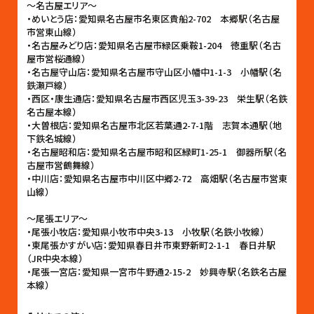
〜名古屋エリア〜
・めいとう店：愛知県名古屋市名東区貴船2-702 本郷駅（名古屋
市営東山線）
・名古屋みどり店：愛知県名古屋市緑区乗鞍1-204 徳重駅（名古
屋市営桜通線）
・名古屋守山店：愛知県名古屋市守山区小幡中1-1-3 小幡駅（名
鉄瀬戸線）
・西区・康生通店：愛知県名古屋市西区児玉3-39-23 栄生駅（名鉄
名古屋本線）
・大曽根店：愛知県名古屋市北区若葉通2-7-1階 志賀本通駅（地
下鉄名城線）
・名古屋昭和店：愛知県名古屋市昭和区緑町1-25-1 御器所駅（名
古屋市営鶴舞線）
・中川店：愛知県名古屋市中川区中郷2-72 高畑駅（名古屋市営東
山線）
〜尾張エリア〜
・尾張小牧店：愛知県小牧市中央3-13 小牧駅（名鉄小牧線）
・東尾張かすがい店：愛知県春日井市東野新町2-1-1 春日井駅
（JR中央本線）
・尾張一宮店：愛知県一宮市牛野通2-15-2 妙興寺駅（名鉄名古屋
本線）